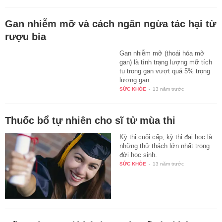
ngày tới công sở
Những gợi ý phối đồ trendy, nữ
tính dưới đây sẽ giúp cho cả 5
ngày tới công sở của bạn không
bị nhàm chán.
ĐẸP
-
13 năm trước
Gan nhiễm mỡ và cách ngăn ngừa tác hại từ
rượu bia
Gan nhiễm mỡ (thoái hóa mỡ
gan) là tình trạng lượng mỡ tích
tụ trong gan vượt quá 5% trọng
lượng gan.
SỨC KHỎE
-
13 năm trước