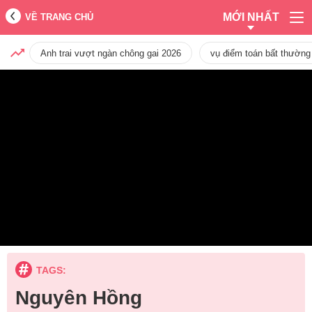
MỚI NHẤT
VỀ TRANG CHỦ
Anh trai vượt ngàn chông gai 2026
vụ điểm toán bất thường
TAGS:
Nguyên Hồng