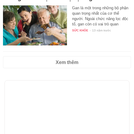
"Cập nhật" 4 chiếc quần "không-thể-thiếu"
của mùa hè
(Afamily.vn) Điểm danh 4 chiếc
quần giúp bạn trở thành quý cô
thời thượng và cuốn hút trong
ngày hè rực rỡ.
ĐẸP
-
13 năm trước
Phòng và hỗ trợ điều trị bệnh gan nhiễm mỡ
Gan là một trong những bộ phận
quan trọng nhất của cơ thể
người. Ngoài chức năng lọc độc
tố, gan còn có vai trò quan
trọng…
SỨC KHỎE
-
13 năm trước
Xem thêm