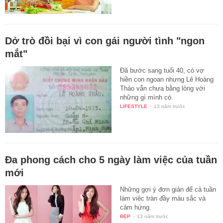
Dở trò đồi bại vì con gái người tình "ngon
mắt"
Đã bước sang tuổi 40, có vợ
hiền con ngoan nhưng Lê Hoàng
Thảo vẫn chưa bằng lòng với
những gì mình có.
LIFESTYLE
-
13 năm trước
Đa phong cách cho 5 ngày làm việc của tuần
mới
Những gợi ý đơn giản để cả tuần
làm việc tràn đầy màu sắc và
cảm hứng.
ĐẸP
-
13 năm trước