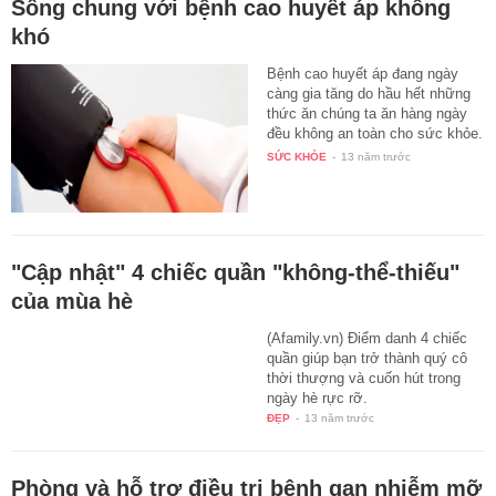
Thuốc bổ tự nhiên cho sĩ tử mùa thi
Kỳ thi cuối cấp, kỳ thi đại học là
những thử thách lớn nhất trong
đời học sinh.
SỨC KHỎE
-
13 năm trước
Sống chung với bệnh cao huyết áp không
khó
Bệnh cao huyết áp đang ngày
càng gia tăng do hầu hết những
thức ăn chúng ta ăn hàng ngày
đều không an toàn cho sức khỏe.
…
SỨC KHỎE
-
13 năm trước