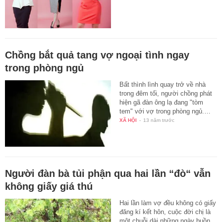
Chồng bắt quả tang vợ ngoại tình ngay
trong phòng ngủ
Bất thình lình quay trở về nhà
trong đêm tối, người chồng phát
hiện gã đàn ông lạ đang "tòm
tem" với vợ trong phòng ngủ.…
XÃ HỘI
-
13 năm trước
Người đàn bà tủi phận qua hai lần “đò“ vẫn
không giấy giá thú
Hai lần làm vợ đều không có giấy
đăng kí kết hôn, cuộc đời chị là
một chuỗi dài những ngày buồn