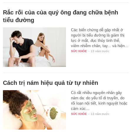
Rắc rối của của quý ông đang chữa bệnh
tiểu đường
Các biến chứng dễ gặp nhất ở
người bị tiểu đường là giảm thị
lực ở mắt, đục thủy tinh thể,
viêm nhiễm chân, tay... và hiện…
SỨC KHỎE
-
13 năm trước
Cách trị nám hiệu quả từ tự nhiên
Có rất nhiều nguyên nhân gây
nám da: do yếu tố di truyền, do
rối loạn nội tiết, kinh nguyệt hoặc
cảm xúc…
SỨC KHỎE
-
13 năm trước