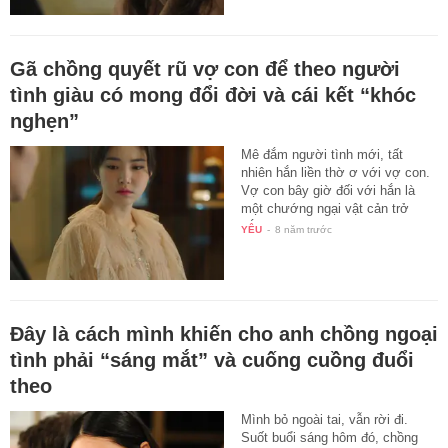
Gã chồng quyết rũ vợ con để theo người
tình giàu có mong đổi đời và cái kết “khóc
nghẹn”
Mê đắm người tình mới, tất
nhiên hắn liền thờ ơ với vợ con.
Vợ con bây giờ đối với hắn là
một chướng ngại vật cản trở
hắn…
YÊU
-
8 năm trước
Đây là cách mình khiến cho anh chồng ngoại
tình phải “sáng mắt” và cuống cuồng đuổi
theo
Mình bỏ ngoài tai, vẫn rời đi.
Suốt buổi sáng hôm đó, chồng