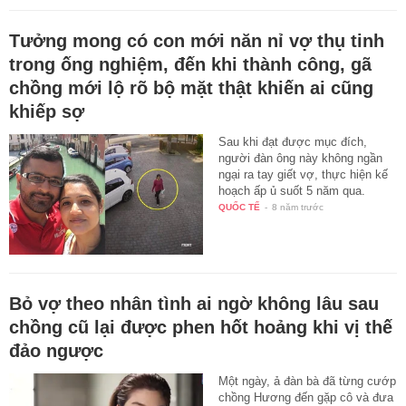
Tưởng mong có con mới năn nỉ vợ thụ tinh
trong ống nghiệm, đến khi thành công, gã
chồng mới lộ rõ bộ mặt thật khiến ai cũng
khiếp sợ
Sau khi đạt được mục đích,
người đàn ông này không ngần
ngại ra tay giết vợ, thực hiện kế
hoạch ấp ủ suốt 5 năm qua.
QUỐC TẾ
-
8 năm trước
Bỏ vợ theo nhân tình ai ngờ không lâu sau
chồng cũ lại được phen hốt hoảng khi vị thế
đảo ngược
Một ngày, ả đàn bà đã từng cướp
chồng Hương đến gặp cô và đưa