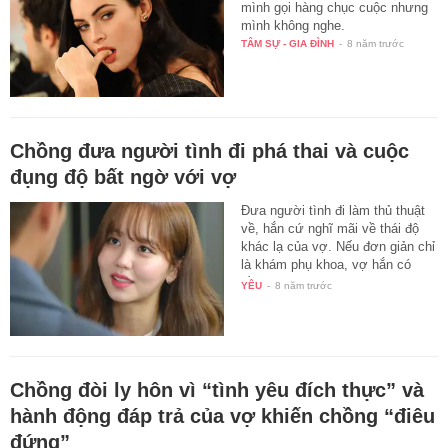
mình gọi hàng chục cuộc nhưng
mình không nghe.
TÂM SỰ - GIA ĐÌNH
-
8 năm trước
Chồng đưa người tình đi phá thai và cuộc
đụng độ bất ngờ với vợ
Đưa người tình đi làm thủ thuật
về, hắn cứ nghĩ mãi về thái độ
khác lạ của vợ. Nếu đơn giản chỉ
là khám phụ khoa, vợ hắn có
cần…
YÊU
-
8 năm trước
Chồng đòi ly hôn vì “tình yêu đích thực” và
hành động đáp trả của vợ khiến chồng “điêu
đứng”