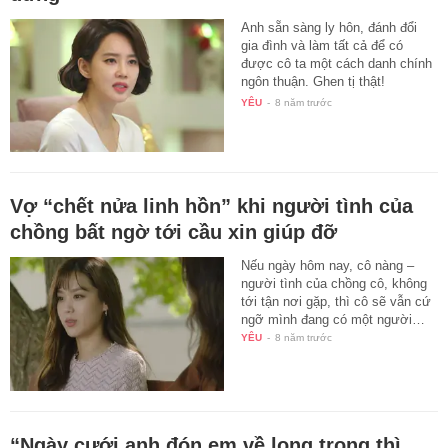
Anh sẵn sàng ly hôn, đánh đổi
gia đình và làm tất cả để có
được cô ta một cách danh chính
ngôn thuận. Ghen tị thật!
Nhưng…
YÊU
-
8 năm trước
Vợ “chết nửa linh hồn” khi người tình của
chồng bất ngờ tới cầu xin giúp đỡ
Nếu ngày hôm nay, cô nàng –
người tình của chồng cô, không
tới tận nơi gặp, thì cô sẽ vẫn cứ
ngỡ mình đang có một người…
YÊU
-
8 năm trước
“Ngày cưới anh đón em về long trọng thì