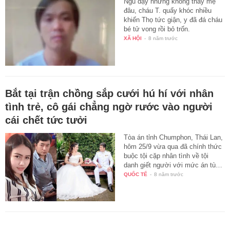
Ngủ dậy nhưng không thấy mẹ
đâu, cháu T. quấy khóc nhiều
khiến Thọ tức giận, y đã đá cháu
bé tử vong rồi bỏ trốn.
XÃ HỘI
-
8 năm trước
Bắt tại trận chồng sắp cưới hú hí với nhân
tình trẻ, cô gái chẳng ngờ rước vào người
cái chết tức tưởi
Tòa án tỉnh Chumphon, Thái Lan,
hôm 25/9 vừa qua đã chính thức
buộc tội cặp nhân tình về tội
danh giết người với mức án tù…
QUỐC TẾ
-
8 năm trước