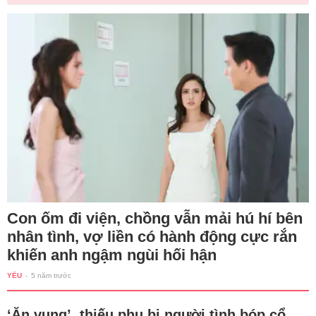
Con ốm đi viện, chồng vẫn mải hú hí bên
nhân tình, vợ liền có hành động cực rắn
khiến anh ngậm ngùi hối hận
YÊU
-
5 năm trước
‘Ăn vụng’, thiếu phụ bị người tình bóp cổ