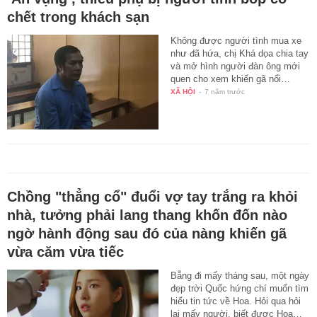
chết trong khách sạn
Không được người tình mua xe
như đã hứa, chị Khá dọa chia tay
và mở hình người đàn ông mới
quen cho xem khiến gã nổi…
XÃ HỘI
-
7 năm trước
Chồng "thẳng cổ" đuổi vợ tay trắng ra khỏi
nhà, tưởng phải lang thang khốn đốn nào
ngờ hành động sau đó của nàng khiến gã
vừa căm vừa tiếc
Bẵng đi mấy tháng sau, một ngày
đẹp trời Quốc hứng chí muốn tìm
hiểu tin tức về Hoa. Hỏi qua hỏi
lại mấy người, biết được Hoa…