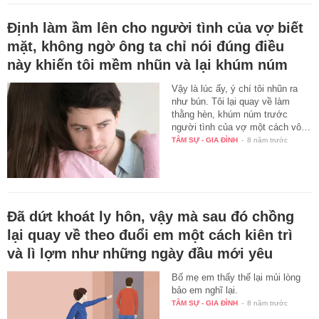
Định làm ầm lên cho người tình của vợ biết
mặt, không ngờ ông ta chỉ nói đúng điều
này khiến tôi mềm nhũn và lại khúm núm
Vậy là lúc ấy, ý chí tôi nhũn ra
như bún. Tôi lại quay về làm
thằng hèn, khúm núm trước
người tình của vợ một cách vô…
TÂM SỰ - GIA ĐÌNH
-
8 năm trước
Đã dứt khoát ly hôn, vậy mà sau đó chồng
lại quay về theo đuổi em một cách kiên trì
và lì lợm như những ngày đầu mới yêu
Bố mẹ em thấy thế lại mủi lòng
bảo em nghĩ lại.
TÂM SỰ - GIA ĐÌNH
-
8 năm trước