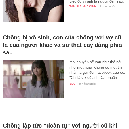
việc đó vì anh là người đến sau.
TÂM SỰ - GIA ĐÌNH
-
8 năm trước
Chồng bị vô sinh, con của chồng với vợ cũ
là của người khác và sự thật cay đắng phía
sau
Mọi chuyện sẽ vẫn như thế nếu
như một ngày không có một tin
nhắn lạ gửi đến facebook của cô:
"Chị là vợ cũ anh Đạt, muốn
gặp…
YÊU
-
8 năm trước
Chồng lập tức “đoàn tụ” với người cũ khi