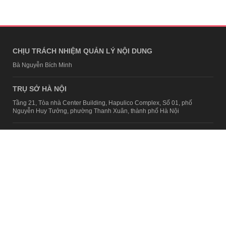
CHỊU TRÁCH NHIỆM QUẢN LÝ NỘI DUNG
Bà Nguyễn Bích Minh
TRỤ SỞ HÀ NỘI
Tầng 21, Tòa nhà Center Building, Hapulico Complex, Số 01, phố
Nguyễn Huy Tưởng, phường Thanh Xuân, thành phố Hà Nội
Email:
contact@afamily.vn |
Điện thoại:
024 7309 5555, máy lẻ 62.370
VPĐD TẠI TP.HCM
Tầng 4, Tòa nhà 123, số 127 Võ Văn Tần, Phường Xuân Hòa, TPHCM
Điện thoại:
028 7307 7979
Giấy phép thiết lập trang thông tin điện tử tổng hợp trên mạng số