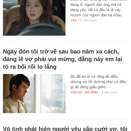
đang ở, người đàn ông mà cô
đang yêu, tất cả đều là đi vay
mượn của người đàn bà khác.
YÊU
-
8 năm trước
Ngày đón tôi trở về sau bao năm xa cách,
đáng lẽ vợ phải vui mừng, đằng này em lại
tỏ ra bối rối lo lắng
Dù đã an ủi vợ rằng đủ điều
nhưng vợ tôi dường như có điều
gì đó đang giấu giếm.
TÂM SỰ - GIA ĐÌNH
-
8 năm trước
Vô tình phát hiện người yêu sắp cưới vợ, tôi