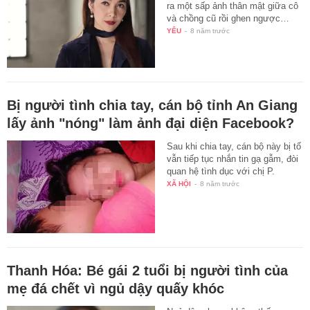
ra một sấp ảnh thân mật giữa cô
và chồng cũ rồi ghen ngược…
YÊU
-
8 năm trước
Bị người tình chia tay, cán bộ tỉnh An Giang
lấy ảnh "nóng" làm ảnh đại diện Facebook?
Sau khi chia tay, cán bộ này bị tố
vẫn tiếp tục nhắn tin gạ gẫm, đòi
quan hệ tình dục với chị P.
XÃ HỘI
-
8 năm trước
Thanh Hóa: Bé gái 2 tuổi bị người tình của
mẹ đá chết vì ngủ dậy quấy khóc