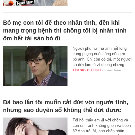
Bỏ mẹ con tôi để theo nhân tình, đến khi
mang trọng bệnh thì chồng tôi bị nhân tình
ôm hết tài sản bỏ đi
Người phụ nữ mà anh hết lòng
cung phụng cuối cùng cũng rời
bỏ anh. Chỉ còn có tôi, một người
cả đời lam lũ vì chồng nhưng…
TÂM SỰ - GIA ĐÌNH
-
8 năm trước
Đã bao lần tôi muốn cắt đứt với người tình,
nhưng sao duyên số không thể dứt được
Tôi hỏi thấy em đi với chồng và
con em, anh không ghen và buồn
à? Anh trả lời, anh chấp nhận