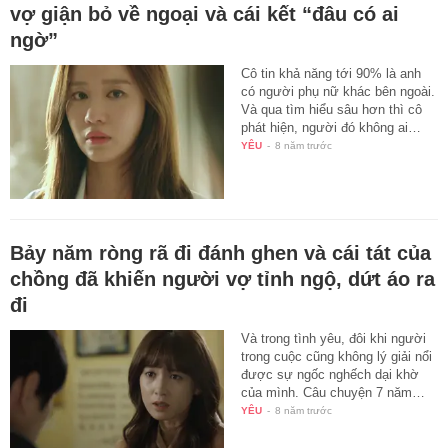
vợ giận bỏ về ngoại và cái kết “đâu có ai
ngờ”
Cô tin khả năng tới 90% là anh
có người phụ nữ khác bên ngoài.
Và qua tìm hiểu sâu hơn thì cô
phát hiện, người đó không ai…
YÊU
-
8 năm trước
Bảy năm ròng rã đi đánh ghen và cái tát của
chồng đã khiến người vợ tỉnh ngộ, dứt áo ra
đi
Và trong tình yêu, đôi khi người
trong cuộc cũng không lý giải nổi
được sự ngốc nghếch dại khờ
của mình. Câu chuyện 7 năm…
YÊU
-
8 năm trước