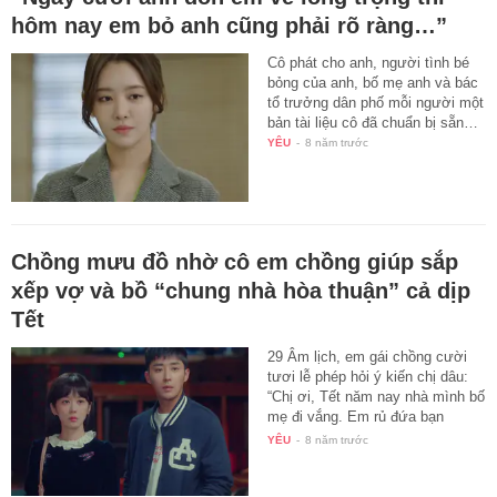
hôm nay em bỏ anh cũng phải rõ ràng…”
Cô phát cho anh, người tình bé
bỏng của anh, bố mẹ anh và bác
tổ trưởng dân phố mỗi người một
bản tài liệu cô đã chuẩn bị sẵn…
YÊU
-
8 năm trước
Chồng mưu đồ nhờ cô em chồng giúp sắp
xếp vợ và bồ “chung nhà hòa thuận” cả dịp
Tết
29 Âm lịch, em gái chồng cười
tươi lễ phép hỏi ý kiến chị dâu:
“Chị ơi, Tết năm nay nhà mình bố
mẹ đi vắng. Em rủ đứa bạn
thân…
YÊU
-
8 năm trước