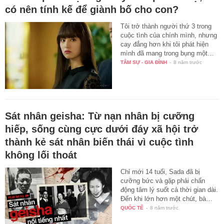
có nên tính kế để giành bố cho con?
Tôi trở thành người thứ 3 trong
cuộc tình của chính mình, nhưng
cay đắng hơn khi tôi phát hiện
mình đã mang trong bụng một…
TÂM SỰ - GIA ĐÌNH
-
8 năm trước
Sát nhân geisha: Từ nạn nhân bị cưỡng
hiếp, sống cùng cực dưới đáy xã hội trở
thành kẻ sát nhân biến thái vì cuộc tình
không lối thoát
Chỉ mới 14 tuổi, Sada đã bị
cưỡng bức và gặp phải chấn
động tâm lý suốt cả thời gian dài.
Đến khi lớn hơn một chút, bà…
QUỐC TẾ
-
8 năm trước