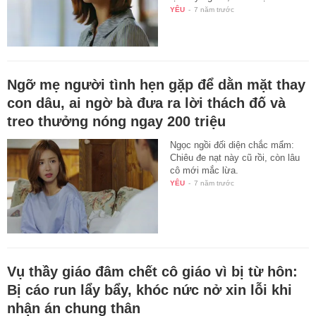
YÊU
-
7 năm trước
Ngỡ mẹ người tình hẹn gặp để dằn mặt thay
con dâu, ai ngờ bà đưa ra lời thách đố và
treo thưởng nóng ngay 200 triệu
Ngọc ngồi đối diện chắc mẩm:
Chiêu đe nạt này cũ rồi, còn lâu
cô mới mắc lừa.
YÊU
-
7 năm trước
Vụ thầy giáo đâm chết cô giáo vì bị từ hôn:
Bị cáo run lẩy bẩy, khóc nức nở xin lỗi khi
nhận án chung thân