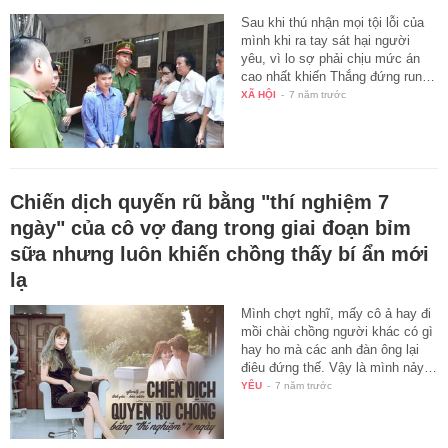
Sau khi thú nhận mọi tội lỗi của
mình khi ra tay sát hại người
yêu, vì lo sợ phải chịu mức án
cao nhất khiến Thắng đứng run…
XÃ HỘI
-
7 năm trước
Chiến dịch quyến rũ bằng "thí nghiệm 7
ngày" của cô vợ đang trong giai đoạn bỉm
sữa nhưng luôn khiến chồng thấy bí ẩn mới
lạ
Mình chợt nghĩ, mấy cô ả hay đi
mồi chài chồng người khác có gì
hay ho mà các anh đàn ông lại
điêu đứng thế. Vậy là mình nảy…
YÊU
-
7 năm trước