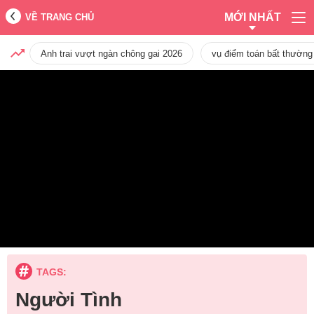
MỚI NHẤT
VỀ TRANG CHỦ
Anh trai vượt ngàn chông gai 2026
vụ điểm toán bất thường
TAGS:
Người Tình