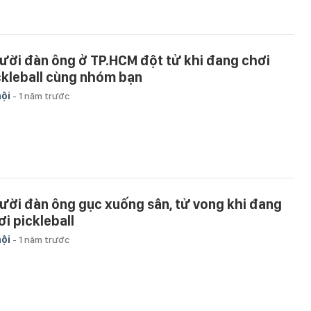
ười đàn ông ở TP.HCM đột tử khi đang chơi
ckleball cùng nhóm bạn
hội
-
1 năm trước
ười đàn ông gục xuống sân, tử vong khi đang
ơi pickleball
hội
-
1 năm trước