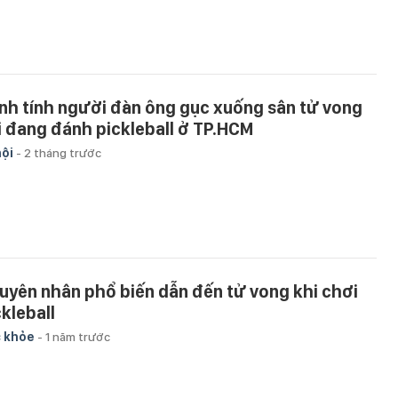
nh tính người đàn ông gục xuống sân tử vong
i đang đánh pickleball ở TP.HCM
hội
-
2 tháng trước
uyên nhân phổ biến dẫn đến tử vong khi chơi
ckleball
 khỏe
-
1 năm trước