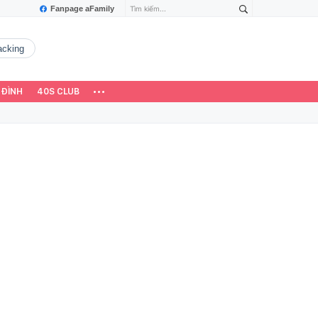
Fanpage aFamily
hacking
 ĐÌNH
40S CLUB