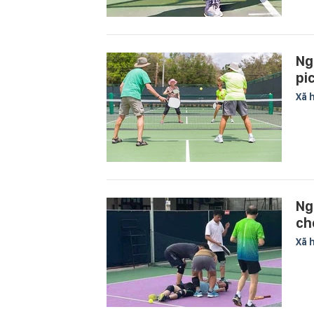
Ng
pi
Xã 
Ng
ch
Xã 