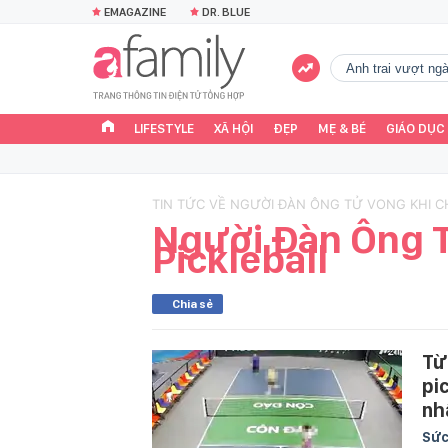
EMAGAZINE
DR. BLUE
Anh trai vượt n
LIFESTYLE
XÃ HỘI
ĐẸP
MẸ & BÉ
GIÁO DỤC
TIN TỨC VỀ NGƯỜI ĐÀN ÔNG TỬ VONG KHI CH
Người Đàn Ông T
Pickleball
Chia sẻ
Từ
pi
nh
Sức