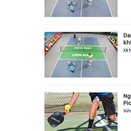
Da
kh
Xã 
Ng
Pi
Sức