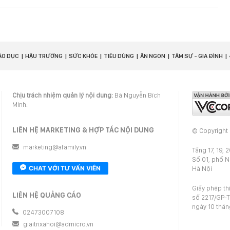
ÁO DỤC
HẬU TRƯỜNG
SỨC KHỎE
TIÊU DÙNG
ĂN NGON
TÂM SỰ - GIA ĐÌNH
Chịu trách nhiệm quản lý nội dung:
Bà Nguyễn Bích
Minh.
LIÊN HỆ MARKETING & HỢP TÁC NỘI DUNG
© Copyright
marketing@afamily.vn
Tầng 17, 19, 
Số 01, phố 
CHAT VỚI TƯ VẤN VIÊN
Hà Nội
Giấy phép th
LIÊN HỆ QUẢNG CÁO
số 2217/GP-T
ngày 10 thá
02473007108
giaitrixahoi@admicro.vn