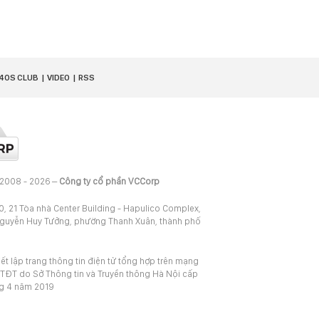
40S CLUB
VIDEO
RSS
 2008 - 2026 –
Công ty cổ phần VCCorp
20, 21 Tòa nhà Center Building - Hapulico Complex,
Nguyễn Huy Tưởng, phường Thanh Xuân, thành phố
iết lập trang thông tin điện tử tổng hợp trên mạng
TĐT do Sở Thông tin và Truyền thông Hà Nội cấp
ng 4 năm 2019