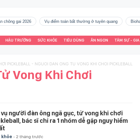
gàn chông gai 2026
vụ điểm toán bất thường ở tuyên quang
Bio
HẬU TRƯỜNG
SỨC KHỎE
TIÊU DÙNG
ĂN NGON
TÂM SỰ - GIA
ƠI PICKLEBALL - NGUOI DAN ONG TU VONG KHI CHOI PICKLEBALL
ử Vong Khi Chơi
 vụ người đàn ông ngã gục, tử vong khi chơi
ckleball, bác sĩ chỉ ra 1 nhóm dễ gặp nguy hiểm
ất
 khỏe
-
2 tháng trước