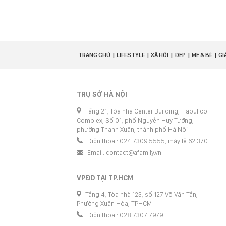
TRANG CHỦ
LIFESTYLE
XÃ HỘI
ĐẸP
MẸ & BÉ
GI
TRỤ SỞ HÀ NỘI
Tầng 21, Tòa nhà Center Building, Hapulico
Complex, Số 01, phố Nguyễn Huy Tưởng,
phường Thanh Xuân, thành phố Hà Nội
Điện thoại: 024 7309 5555, máy lẻ 62.370
Email:
contact@afamily.vn
VPĐD TẠI TP.HCM
Tầng 4, Tòa nhà 123, số 127 Võ Văn Tần,
Phường Xuân Hòa, TPHCM
Điện thoại: 028 7307 7979