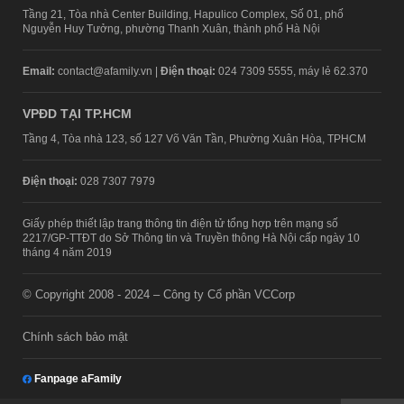
Tầng 21, Tòa nhà Center Building, Hapulico Complex, Số 01, phố
Nguyễn Huy Tưởng, phường Thanh Xuân, thành phố Hà Nội
Email:
contact@afamily.vn |
Điện thoại:
024 7309 5555, máy lẻ 62.370
VPĐD TẠI TP.HCM
Tầng 4, Tòa nhà 123, số 127 Võ Văn Tần, Phường Xuân Hòa, TPHCM
Điện thoại:
028 7307 7979
Giấy phép thiết lập trang thông tin điện tử tổng hợp trên mạng số
2217/GP-TTĐT do Sở Thông tin và Truyền thông Hà Nội cấp ngày 10
tháng 4 năm 2019
© Copyright 2008 - 2024 – Công ty Cổ phần VCCorp
Chính sách bảo mật
Fanpage aFamily