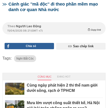
Cảnh giác ''mã độc'' đi theo phần mềm mạo
danh cơ quan Nhà nước
Theo
Người Lao Động
Copy link
11/04/2025 08:21 (GMT +7)
Chia sẻ
Sao chép link
Tags:
Nghi Bắt Cóc
CÙNG MỤC
ĐANG HOT
Cùng ngày phát hiện 2 thi thể nam giới
dưới sông, rạch ở TPHCM
Mưa lớn vượt công suất thiết kế, Hà Nội