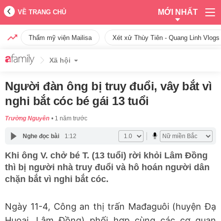
MỚI NHẤT
VỀ TRANG CHỦ
Thẩm mỹ viện Mailisa
Xét xử Thùy Tiên - Quang Linh Vlogs
Xã hội
Người đàn ông bị truy đuổi, vây bắt vì
nghi bắt cóc bé gái 13 tuổi
Trường Nguyên
1 năm trước
Nghe đọc bài
1:12
Khi ông V. chở bé T. (13 tuổi) rời khỏi Lâm Đồng
thì bị người nhà truy đuổi và hô hoán người dân
chặn bắt vì nghi bắt cóc.
Ngày 11-4, Công an thị trấn Mađaguôi (huyện Đạ
Huoai, Lâm Đồng) phối hợp cùng các cơ quan