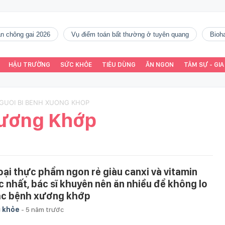
gàn chông gai 2026
vụ điểm toán bất thường ở tuyên quang
Bio
HẬU TRƯỜNG
SỨC KHỎE
TIÊU DÙNG
ĂN NGON
TÂM SỰ - GIA
NGUOI BI BENH XUONG KHOP
Xương Khớp
loại thực phẩm ngon rẻ giàu canxi và vitamin
c nhất, bác sĩ khuyên nên ăn nhiều để không lo
c bệnh xương khớp
 khỏe
-
5 năm trước