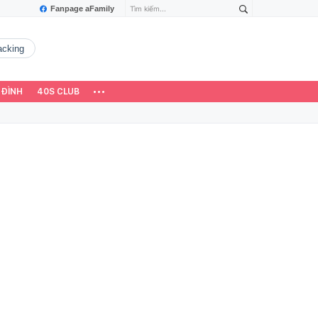
Fanpage aFamily
hacking
 ĐÌNH
40S CLUB