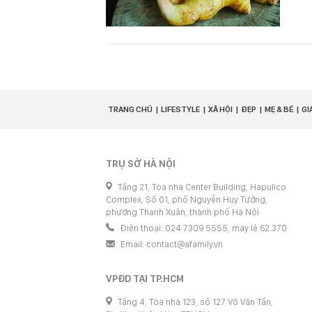
TRANG CHỦ
LIFESTYLE
XÃ HỘI
ĐẸP
MẸ & BÉ
GI
TRỤ SỞ HÀ NỘI
Tầng 21, Tòa nhà Center Building, Hapulico
Complex, Số 01, phố Nguyễn Huy Tưởng,
phường Thanh Xuân, thành phố Hà Nội
Điện thoại: 024 7309 5555, máy lẻ 62.370
Email:
contact@afamily.vn
VPĐD TẠI TP.HCM
Tầng 4, Tòa nhà 123, số 127 Võ Văn Tần,