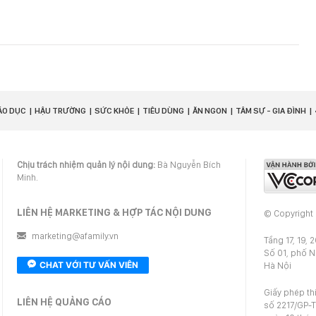
ÁO DỤC
HẬU TRƯỜNG
SỨC KHỎE
TIÊU DÙNG
ĂN NGON
TÂM SỰ - GIA ĐÌNH
Chịu trách nhiệm quản lý nội dung:
Bà Nguyễn Bích
Minh.
LIÊN HỆ MARKETING & HỢP TÁC NỘI DUNG
© Copyright
marketing@afamily.vn
Tầng 17, 19, 
Số 01, phố 
CHAT VỚI TƯ VẤN VIÊN
Hà Nội
Giấy phép th
LIÊN HỆ QUẢNG CÁO
số 2217/GP-T