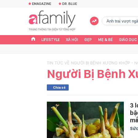
EMAGAZINE
DR. BLUE
Anh trai vượt n
LIFESTYLE
XÃ HỘI
ĐẸP
MẸ & BÉ
GIÁO DỤC
TIN TỨC VỀ NGƯỜI BỊ BỆNH XƯƠNG KHỚP - 
Người Bị Bệnh 
Chia sẻ
3 
bậ
mắ
Sức