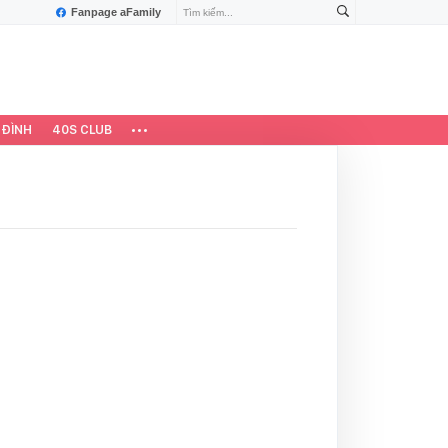
Fanpage aFamily
 ĐÌNH
40S CLUB