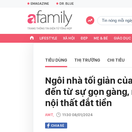
EMAGAZINE
DR. BLUE
tin nóng mỗi ngà
LIFESTYLE
XÃ HỘI
ĐẸP
MẸ & BÉ
GIÁO DỤC
TIÊU DÙNG
THỊ TRƯỜNG
CHI TIÊU
Ngôi nhà tối giản củ
đến từ sự gọn gàng,
nội thất đắt tiền
AMT,
11:30 08/01/2024
CHIA SẺ