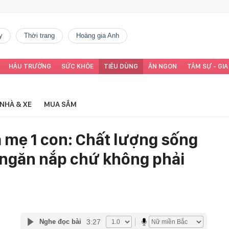
y
thời trang
Hoàng gia Anh
HẬU TRƯỜNG
SỨC KHỎE
TIÊU DÙNG
ĂN NGON
TÂM SỰ - GIA
NHÀ & XE
MUA SẮM
a mẹ 1 con: Chất lượng sống
 ngăn nắp chứ không phải
3:27
Nghe đọc bài