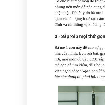
Cô cho biết một món đồ thiết k
nhưng nếu món đồ nào cũng đặc
chật chội. Đó là lý do bà mẹ 1
giản và số lượng ít để tạo cảm 
đình và cả những vị khách gh
3 - Sắp xếp mọi thứ gọ
Bà mẹ 1 con này đề cao sự gọn
nhà của mình: Bồn rửa bát, giá
nơi, mọi món đồ đều được sắp 
mà còn dễ tìm kiếm, dễ sử dụng
việc ngăn nắp:
"Ngăn nắp không
lúc cần dùng thì phải bới tung