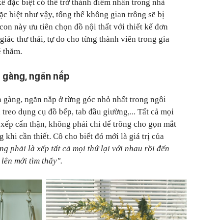
ế đặc biệt có thể trở thành điểm nhấn trong nhà
 biệt như vậy, tổng thể không gian trông sẽ bị
 con này ưu tiên chọn đồ nội thất với thiết kế đơn
giác thư thái, tự do cho từng thành viên trong gia
é thăm.
n gàng, ngăn nắp
 gàng, ngăn nắp ở từng góc nhỏ nhất trong ngôi
 treo dụng cụ đồ bếp, tab đầu giường,... Tất cả mọi
xếp cẩn thận, không phải chỉ để trông cho gọn mắt
 khi cần thiết. Cô cho biết đó mới là giá trị của
 phải là xếp tất cả mọi thứ lại với nhau rồi đến
 lên mới tìm thấy".