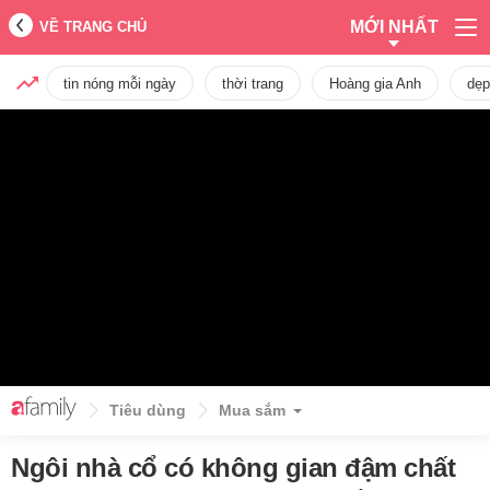
MỚI NHẤT
VỀ TRANG CHỦ
tin nóng mỗi ngày
thời trang
Hoàng gia Anh
dẹp
Tiêu dùng
Mua sắm
Ngôi nhà cổ có không gian đậm chất