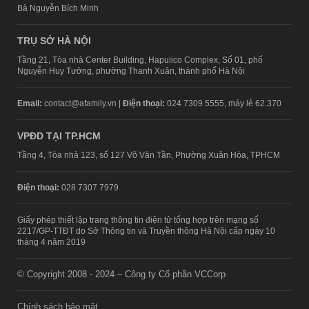
Bà Nguyễn Bích Minh
TRỤ SỞ HÀ NỘI
Tầng 21, Tòa nhà Center Building, Hapulico Complex, Số 01, phố
Nguyễn Huy Tưởng, phường Thanh Xuân, thành phố Hà Nội
Email:
contact@afamily.vn |
Điện thoại:
024 7309 5555, máy lẻ 62.370
VPĐD TẠI TP.HCM
Tầng 4, Tòa nhà 123, số 127 Võ Văn Tần, Phường Xuân Hòa, TPHCM
Điện thoại:
028 7307 7979
Giấy phép thiết lập trang thông tin điện tử tổng hợp trên mạng số
2217/GP-TTĐT do Sở Thông tin và Truyền thông Hà Nội cấp ngày 10
tháng 4 năm 2019
© Copyright 2008 - 2024 – Công ty Cổ phần VCCorp
Chính sách bảo mật