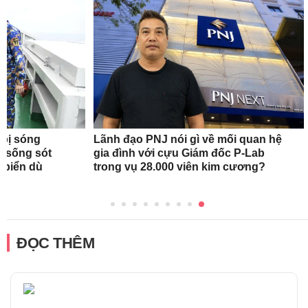
 bị sóng
Lãnh đạo PNJ nói gì về mối quan hệ
h sống sót
gia đình với cựu Giám đốc P-Lab
n biển dù
trong vụ 28.000 viên kim cương?
ĐỌC THÊM