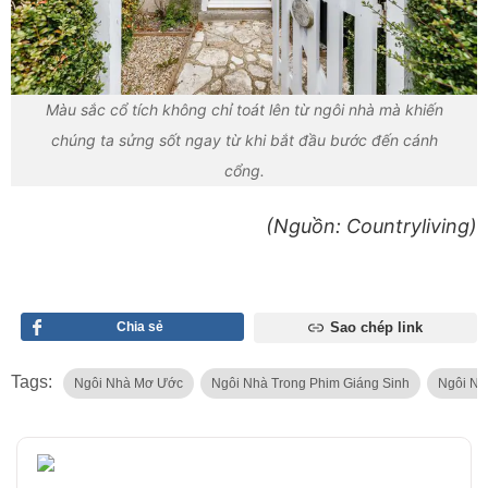
Màu sắc cổ tích không chỉ toát lên từ ngôi nhà mà khiến
chúng ta sửng sốt ngay từ khi bắt đầu bước đến cánh
cổng.
(Nguồn: Countryliving)
Chia sẻ
Sao chép link
Tags:
Ngôi Nhà Mơ Ước
Ngôi Nhà Trong Phim Giáng Sinh
Ngôi Nh