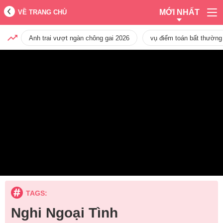
MỚI NHẤT
VỀ TRANG CHỦ
Anh trai vượt ngàn chông gai 2026
vụ điểm toán bất thường
TAGS:
Nghi Ngoại Tình