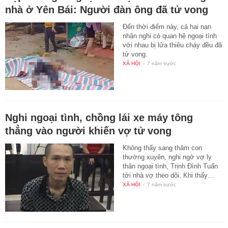
nhà ở Yên Bái: Người đàn ông đã tử vong
Đến thời điểm này, cả hai nạn
nhân nghi có quan hệ ngoại tình
với nhau bị lửa thiêu cháy đều đã
tử vong.
XÃ HỘI
-
7 năm trước
Nghi ngoại tình, chồng lái xe máy tông
thẳng vào người khiến vợ tử vong
Không thấy sang thăm con
thường xuyên, nghi ngờ vợ ly
thân ngoại tình, Trịnh Đình Tuấn
tới nhà vợ theo dõi. Khi thấy…
XÃ HỘI
-
7 năm trước