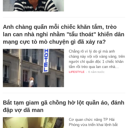
Anh chàng quấn mỗi chiếc khăn tắm, trèo
lan can nhà nghỉ nhằm "tẩu thoát" khiến dân
mạng cực tò mò chuyện gì đã xảy ra?
Chẳng rõ vì lý do gì mà anh
chàng này vội vội vàng vàng, trên
người chỉ quấn độc 1 chiếc khăn
tắm rồi trèo qua lan can nhà…
LIFESTYLE
-
6 năm trước
Bắt tạm giam gã chồng hờ lột quần áo, đánh
đập vợ dã man
Cơ quan chức năng TP Hải
Phòng vừa triển khai lệnh bắt