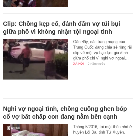
Clip: Chồng kẹp cổ, đánh đấm vợ túi bụi
giữa phố vì không nhận tội ngoại tình
Gần đây, các trang mạng của
Trung Quốc đang chia sẻ rộng rãi
clip về một vụ bạo lực gia đình
giữa phố chỉ vì nghi vợ ngoại…
XÃ HỘI
-
9 năm trước
Nghi vợ ngoại tình, chồng cuồng ghen bóp
cổ vợ bất chấp con đang nằm bên cạnh
Tháng 5/2016, tại một thôn nhỏ ở
huyện Lôi Ba, tỉnh Tứ Xuyên,