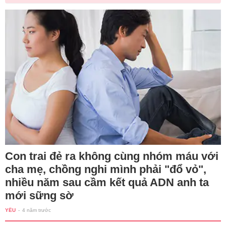
Con trai đẻ ra không cùng nhóm máu với
cha mẹ, chồng nghi mình phải "đổ vỏ",
nhiều năm sau cầm kết quả ADN anh ta
mới sững sờ
YÊU
-
4 năm trước