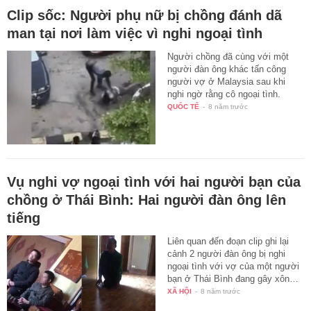
Clip sốc: Người phụ nữ bị chồng đánh dã
man tại nơi làm việc vì nghi ngoại tình
Người chồng đã cùng với một
người đàn ông khác tấn công
người vợ ở Malaysia sau khi
nghi ngờ rằng cô ngoại tình.
QUỐC TẾ
-
8 năm trước
Vụ nghi vợ ngoại tình với hai người bạn của
chồng ở Thái Bình: Hai người đàn ông lên
tiếng
Liên quan đến đoạn clip ghi lại
cảnh 2 người đàn ông bị nghi
ngoại tình với vợ của một người
bạn ở Thái Bình đang gây xôn…
XÃ HỘI
-
8 năm trước