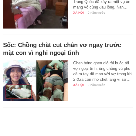
Trung Quốc đã xảy ra một vụ án
mạng vô cùng đau lòng. Nạn…
XÃ HỘI
-
9 năm trước
Sốc: Chồng chặt cụt chân vợ ngay trước
mặt con vì nghi ngoại tình
Ghen bóng ghen gió rồi buộc tội
vợ ngoại tình, ông chồng vũ phu
đã ra tay dã man với vợ trong khi
2 đứa con nhỏ chết lặng vì sợ…
XÃ HỘI
-
9 năm trước