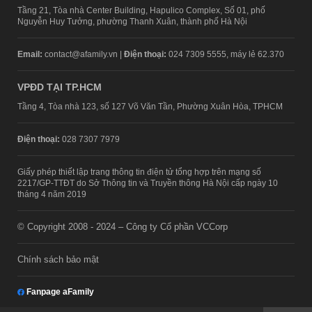
Tầng 21, Tòa nhà Center Building, Hapulico Complex, Số 01, phố
Nguyễn Huy Tưởng, phường Thanh Xuân, thành phố Hà Nội
Email:
contact@afamily.vn |
Điện thoại:
024 7309 5555, máy lẻ 62.370
VPĐD TẠI TP.HCM
Tầng 4, Tòa nhà 123, số 127 Võ Văn Tần, Phường Xuân Hòa, TPHCM
Điện thoại:
028 7307 7979
Giấy phép thiết lập trang thông tin điện tử tổng hợp trên mạng số
2217/GP-TTĐT do Sở Thông tin và Truyền thông Hà Nội cấp ngày 10
tháng 4 năm 2019
© Copyright 2008 - 2024 – Công ty Cổ phần VCCorp
Chính sách bảo mật
Fanpage aFamily