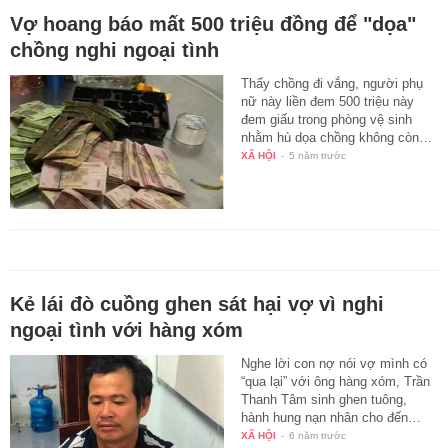
Vợ hoang báo mất 500 triệu đồng để "dọa"
chồng nghi ngoại tình
Thấy chồng đi vắng, người phụ
nữ này liền đem 500 triệu này
đem giấu trong phòng vệ sinh
nhằm hù dọa chồng không còn…
XÃ HỘI
-
5 năm trước
Kẻ lái đò cuồng ghen sát hại vợ vì nghi
ngoại tình với hàng xóm
Nghe lời con nợ nói vợ mình có
“qua lại” với ông hàng xóm, Trần
Thanh Tâm sinh ghen tuông,
hành hung nạn nhân cho đến…
XÃ HỘI
-
6 năm trước