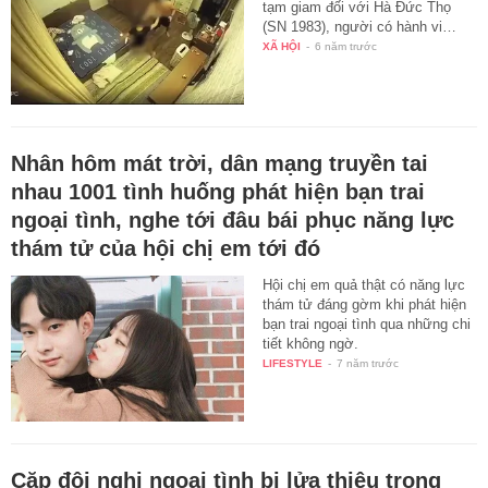
tạm giam đối với Hà Đức Thọ
(SN 1983), người có hành vi…
XÃ HỘI
-
6 năm trước
Nhân hôm mát trời, dân mạng truyền tai
nhau 1001 tình huống phát hiện bạn trai
ngoại tình, nghe tới đâu bái phục năng lực
thám tử của hội chị em tới đó
Hội chị em quả thật có năng lực
thám tử đáng gờm khi phát hiện
bạn trai ngoại tình qua những chi
tiết không ngờ.
LIFESTYLE
-
7 năm trước
Cặp đôi nghi ngoại tình bị lửa thiêu trong