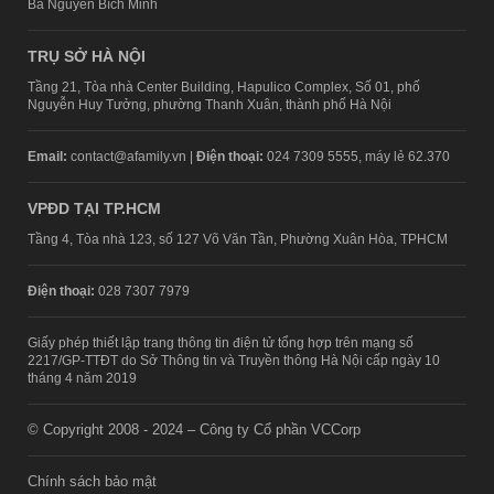
Bà Nguyễn Bích Minh
TRỤ SỞ HÀ NỘI
Tầng 21, Tòa nhà Center Building, Hapulico Complex, Số 01, phố
Nguyễn Huy Tưởng, phường Thanh Xuân, thành phố Hà Nội
Email:
contact@afamily.vn |
Điện thoại:
024 7309 5555, máy lẻ 62.370
VPĐD TẠI TP.HCM
Tầng 4, Tòa nhà 123, số 127 Võ Văn Tần, Phường Xuân Hòa, TPHCM
Điện thoại:
028 7307 7979
Giấy phép thiết lập trang thông tin điện tử tổng hợp trên mạng số
2217/GP-TTĐT do Sở Thông tin và Truyền thông Hà Nội cấp ngày 10
tháng 4 năm 2019
© Copyright 2008 - 2024 – Công ty Cổ phần VCCorp
Chính sách bảo mật