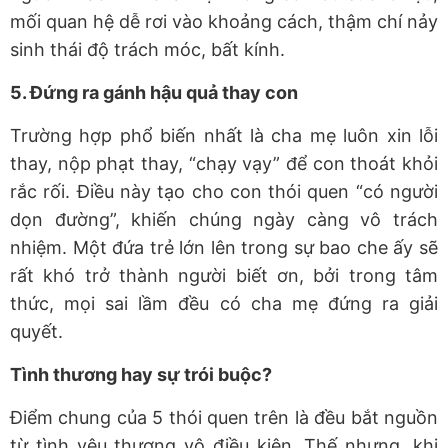
mối quan hệ dễ rơi vào khoảng cách, thậm chí nảy
sinh thái độ trách móc, bất kính.
5. Đứng ra gánh hậu quả thay con
Trường hợp phổ biến nhất là cha mẹ luôn xin lỗi
thay, nộp phạt thay, “chạy vạy” để con thoát khỏi
rắc rối. Điều này tạo cho con thói quen “có người
dọn đường”, khiến chúng ngày càng vô trách
nhiệm. Một đứa trẻ lớn lên trong sự bao che ấy sẽ
rất khó trở thành người biết ơn, bởi trong tâm
thức, mọi sai lầm đều có cha mẹ đứng ra giải
quyết.
Tình thương hay sự trói buộc?
Điểm chung của 5 thói quen trên là đều bắt nguồn
từ tình yêu thương vô điều kiện. Thế nhưng, khi