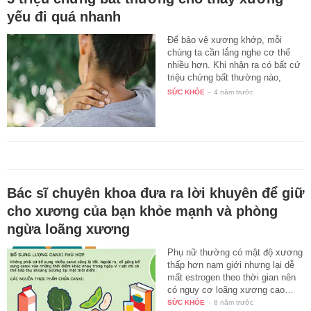
yếu đi quá nhanh
Để bảo vệ xương khớp, mỗi
chúng ta cần lắng nghe cơ thể
nhiều hơn. Khi nhận ra có bất cứ
triệu chứng bất thường nào,
bạn…
SỨC KHỎE
-
4 năm trước
Bác sĩ chuyên khoa đưa ra lời khuyên để giữ
cho xương của bạn khỏe mạnh và phòng
ngừa loãng xương
Phụ nữ thường có mật độ xương
thấp hơn nam giới nhưng lại dễ
mất estrogen theo thời gian nên
có nguy cơ loãng xương cao…
SỨC KHỎE
-
8 năm trước