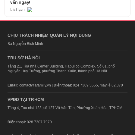
vấn ngay!
bizfly.vn
CHỊU TRÁCH NHIỆM QUẢN LÝ NỘI DUNG
Bà Nguyễn Bích Minh
TRỤ SỞ HÀ NỘI
Tầng 21, Tòa nhà Center Building, Hapulico Complex, Số 01, phố
Nguyễn Huy Tưởng, phường Thanh Xuân, thành phố Hà Nội
Email:
contact@afamily.vn |
Điện thoại:
024 7309 5555, máy lẻ 62.370
VPĐD TẠI TP.HCM
Tầng 4, Tòa nhà 123, số 127 Võ Văn Tần, Phường Xuân Hòa, TPHCM
Điện thoại:
028 7307 7979