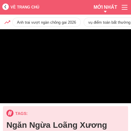
MỚI NHẤT
VỀ TRANG CHỦ
Anh trai vượt ngàn chông gai 2026
vụ điểm toán bất thường
TAGS:
Ngăn Ngừa Loãng Xương