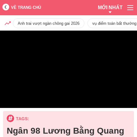
MỚI NHẤT
VỀ TRANG CHỦ
Anh trai vượt ngàn chông gai 2026
vụ điểm toán bất thường
TAGS:
Ngân 98 Lương Bằng Quang