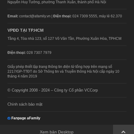
Nguyễn Huy Tưởng, phường Thanh Xuân, thành phố Hà Nội
Email:
contact@afamily.vn |
Điện thoại:
024 7309 5555, máy lẻ 62.370
VPĐD TẠI TP.HCM
Tầng 4, Tòa nhà 123, số 127 Võ Văn Tần, Phường Xuân Hòa, TPHCM
Điện thoại:
028 7307 7979
Giấy phép thiết lập trang thông tin điện tử tổng hợp trên mạng số
2217/GP-TTĐT do Sở Thông tin và Truyền thông Hà Nội cấp ngày 10
tháng 4 năm 2019
© Copyright 2008 - 2024 – Công ty Cổ phần VCCorp
Chính sách bảo mật
Fanpage aFamily
Xem bản Desktop