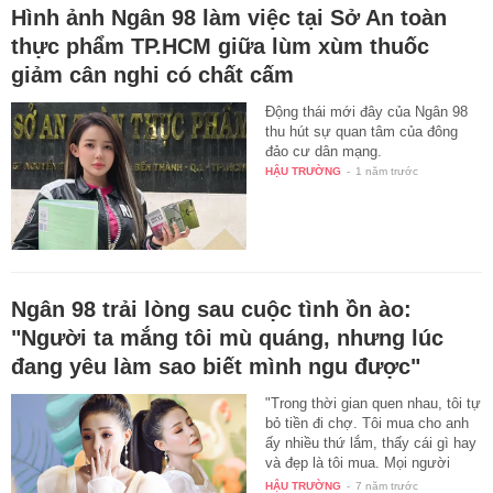
Hình ảnh Ngân 98 làm việc tại Sở An toàn
thực phẩm TP.HCM giữa lùm xùm thuốc
giảm cân nghi có chất cấm
Động thái mới đây của Ngân 98
thu hút sự quan tâm của đông
đảo cư dân mạng.
HẬU TRƯỜNG
-
1 năm trước
Ngân 98 trải lòng sau cuộc tình ồn ào:
"Người ta mắng tôi mù quáng, nhưng lúc
đang yêu làm sao biết mình ngu được"
"Trong thời gian quen nhau, tôi tự
bỏ tiền đi chợ. Tôi mua cho anh
ấy nhiều thứ lắm, thấy cái gì hay
và đẹp là tôi mua. Mọi người
trên…
HẬU TRƯỜNG
-
7 năm trước