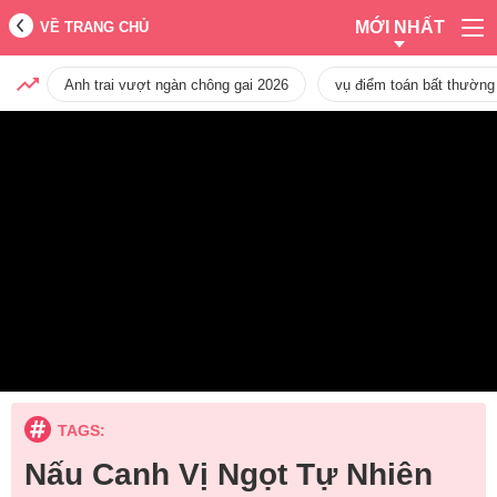
MỚI NHẤT
VỀ TRANG CHỦ
Anh trai vượt ngàn chông gai 2026
vụ điểm toán bất thường
TAGS:
Nấu Canh Vị Ngọt Tự Nhiên