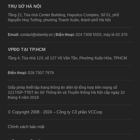
TRỤ SỞ HÀ NỘI
Tầng 21, Tòa nhà Center Building, Hapulico Complex, Số 01, phố
Nguyễn Huy Tưởng, phường Thanh Xuân, thành phố Hà Nội
Email:
contact@afamily.vn |
Điện thoại:
024 7309 5555, máy lẻ 62.370
VPĐD TẠI TP.HCM
Tầng 4, Tòa nhà 123, số 127 Võ Văn Tần, Phường Xuân Hòa, TPHCM
Điện thoại:
028 7307 7979
Giấy phép thiết lập trang thông tin điện tử tổng hợp trên mạng số
2217/GP-TTĐT do Sở Thông tin và Truyền thông Hà Nội cấp ngày 10
tháng 4 năm 2019
© Copyright 2008 - 2024 – Công ty Cổ phần VCCorp
Chính sách bảo mật