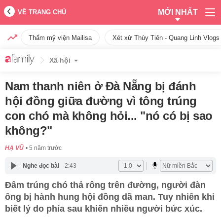
MỚI NHẤT
VỀ TRANG CHỦ
Thẩm mỹ viện Mailisa
Xét xử Thùy Tiên - Quang Linh Vlogs
Xã hội
Nam thanh niên ở Đà Nẵng bị đánh
hội đồng giữa đường vì tông trúng
con chó mà không hỏi... "nó có bị sao
không?"
HẠ VŨ
5 năm trước
Nghe đọc bài
2:43
Đâm trúng chó thả rông trên đường, người đàn
ông bị hành hung hội đồng dã man. Tuy nhiên khi
biết lý do phía sau khiến nhiều người bức xúc.