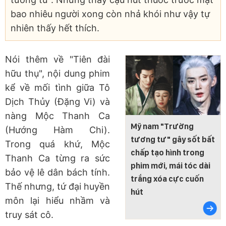
bao nhiêu người xong còn nhả khói như vậy tự
nhiên thấy hết thích.
Nói thêm về "Tiên đài
hữu thụ", nội dung phim
kể về mối tình giữa Tô
Dịch Thủy (Đặng Vi) và
nàng Mộc Thanh Ca
Mỹ nam "Trường
(Hướng Hàm Chi).
tương tư" gây sốt bất
Trong quá khứ, Mộc
chấp tạo hình trong
Thanh Ca từng ra sức
phim mới, mái tóc dài
bảo vệ lê dân bách tính.
trắng xóa cực cuốn
Thế nhưng, tứ đại huyền
hút
môn lại hiểu nhầm và
truy sát cô.