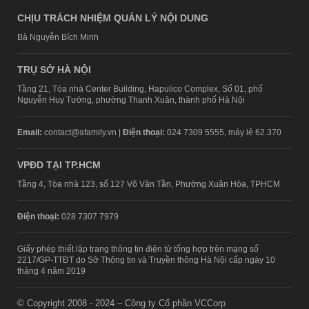
CHỊU TRÁCH NHIỆM QUẢN LÝ NỘI DUNG
Bà Nguyễn Bích Minh
TRỤ SỞ HÀ NỘI
Tầng 21, Tòa nhà Center Building, Hapulico Complex, Số 01, phố
Nguyễn Huy Tưởng, phường Thanh Xuân, thành phố Hà Nội
Email:
contact@afamily.vn |
Điện thoại:
024 7309 5555, máy lẻ 62.370
VPĐD TẠI TP.HCM
Tầng 4, Tòa nhà 123, số 127 Võ Văn Tần, Phường Xuân Hòa, TPHCM
Điện thoại:
028 7307 7979
Giấy phép thiết lập trang thông tin điện tử tổng hợp trên mạng số
2217/GP-TTĐT do Sở Thông tin và Truyền thông Hà Nội cấp ngày 10
tháng 4 năm 2019
© Copyright 2008 - 2024 – Công ty Cổ phần VCCorp