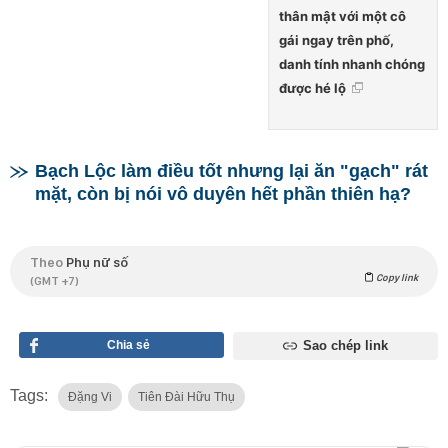
thân mật với một cô
gái ngay trên phố,
danh tính nhanh chóng
được hé lộ
Bạch Lộc làm điều tốt nhưng lại ăn "gạch" rát
mặt, còn bị nói vô duyên hết phần thiên hạ?
Theo
Phụ nữ số
Copy link
(GMT +7)
Chia sẻ
Sao chép link
Tags:
Đặng Vi
Tiên Đài Hữu Thụ