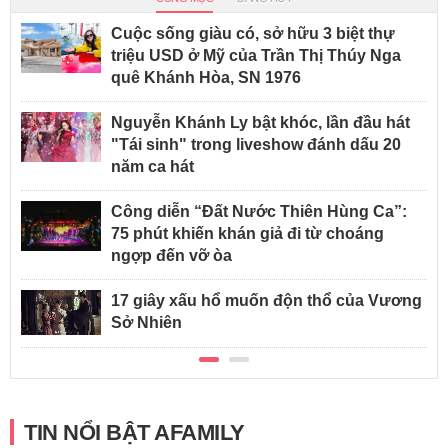
Cuộc sống giàu có, sở hữu 3 biệt thự
triệu USD ở Mỹ của Trần Thị Thúy Nga
quê Khánh Hòa, SN 1976
Nguyễn Khánh Ly bật khóc, lần đầu hát
"Tái sinh" trong liveshow đánh dấu 20
năm ca hát
Công diễn “Đất Nước Thiên Hùng Ca”:
75 phút khiến khán giả đi từ choáng
ngợp đến vỡ òa
17 giây xấu hổ muốn độn thổ của Vương
Sở Nhiên
TIN NỔI BẬT AFAMILY