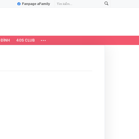
Fanpage aFamily
 ĐÌNH
40S CLUB