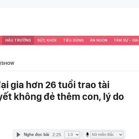
HẬU TRƯỜNG
SỨC KHỎE
TIÊU DÙNG
ĂN NGON
TÂM SỰ - GIA
/SHOW
i gia hơn 26 tuổi trao tài
yết không đẻ thêm con, lý do
2:25
Nghe đọc bài