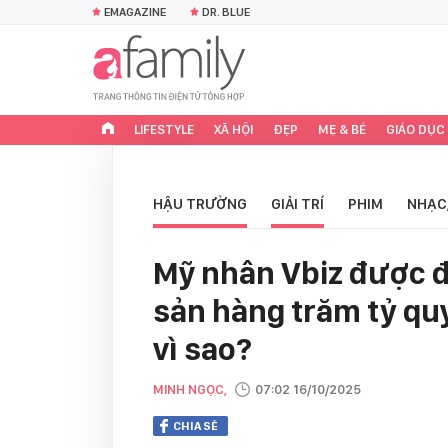
EMAGAZINE
DR. BLUE
LIFESTYLE
XÃ HỘI
ĐẸP
MẸ & BÉ
GIÁO DỤC
HẬU TRƯỜNG
GIẢI TRÍ
PHIM
NHẠC
Mỹ nhân Vbiz được đạ
sản hàng trăm tỷ qu
vì sao?
MINH NGỌC,
07:02 16/10/2025
CHIA SẺ