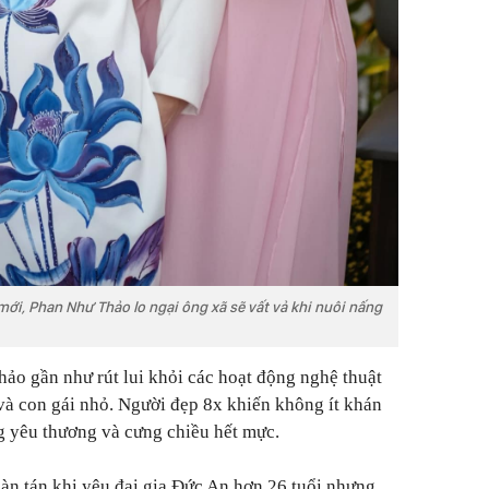
mới, Phan Như Thảo lo ngại ông xã sẽ vất vả khi nuôi nấng
hảo gần như rút lui khỏi các hoạt động nghệ thuật
 và con gái nhỏ. Người đẹp 8x khiến không ít khán
 yêu thương và cưng chiều hết mực.
bàn tán khi yêu đại gia Đức An hơn 26 tuổi nhưng