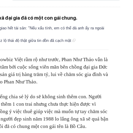
xã đại gia đã có một con gái chung.
ao hết tài sản: "Nếu xấu tính, em có thể đá anh ấy ra ngoài
 lộ thái độ thật giữa tin đồn đã cạch mặt
owbiz Việt rầm rộ như trước, Phan Như Thảo vẫn là
 tâm bởi cuộc sống viên mãn bên chồng đại gia Đức
sản giá trị hàng trăm tỷ, lui về chăm sóc gia đình và
ho Phan Như Thảo.
ếng chia sẻ lý do sẽ không sinh thêm con. Người
ẻ thêm 1 con trai nhưng chưa thực hiện được vì
ồng ý việc thuê giúp việc mà muốn tự tay chăm sóc
 người đẹp sinh năm 1988 lo lắng ông xã sẽ quá bận
đôi đã có chung một con gái tên là Bồ Câu.