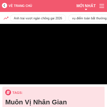
MỚI NHẤT
VỀ TRANG CHỦ
Anh trai vượt ngàn chông gai 2026
vụ điểm toán bất thường
TAGS:
Muôn Vị Nhân Gian