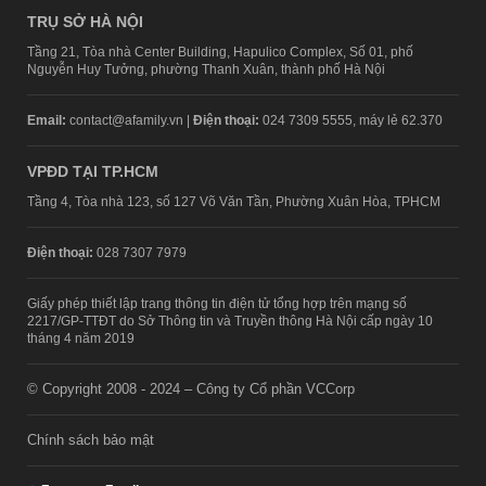
TRỤ SỞ HÀ NỘI
Tầng 21, Tòa nhà Center Building, Hapulico Complex, Số 01, phố
Nguyễn Huy Tưởng, phường Thanh Xuân, thành phố Hà Nội
Email:
contact@afamily.vn |
Điện thoại:
024 7309 5555, máy lẻ 62.370
VPĐD TẠI TP.HCM
Tầng 4, Tòa nhà 123, số 127 Võ Văn Tần, Phường Xuân Hòa, TPHCM
Điện thoại:
028 7307 7979
Giấy phép thiết lập trang thông tin điện tử tổng hợp trên mạng số
2217/GP-TTĐT do Sở Thông tin và Truyền thông Hà Nội cấp ngày 10
tháng 4 năm 2019
© Copyright 2008 - 2024 – Công ty Cổ phần VCCorp
Chính sách bảo mật