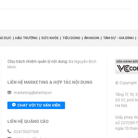
ÁO DỤC
HẬU TRƯỜNG
SỨC KHỎE
TIÊU DÙNG
ĂN NGON
TÂM SỰ - GIA ĐÌNH
Chịu trách nhiệm quản lý nội dung:
Bà Nguyễn Bích
Minh.
LIÊN HỆ MARKETING & HỢP TÁC NỘI DUNG
© Copyright
marketing@afamily.vn
Tầng 17, 19, 
Số 01, phố 
CHAT VỚI TƯ VẤN VIÊN
Hà Nội
Giấy phép th
LIÊN HỆ QUẢNG CÁO
số 2217/GP-T
ngày 10 thá
02473007108