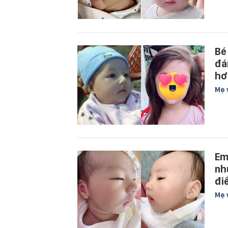
Bé
đá
hơ
Mẹ 
Em
nh
đi
Mẹ 