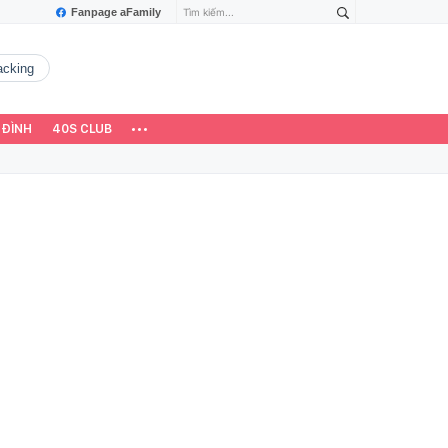
Fanpage aFamily
hacking
 ĐÌNH
40S CLUB