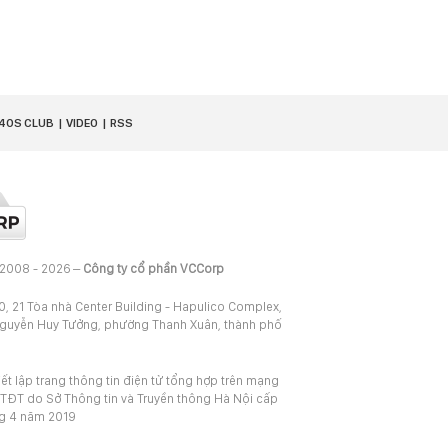
40S CLUB
VIDEO
RSS
 2008 - 2026 –
Công ty cổ phần VCCorp
20, 21 Tòa nhà Center Building - Hapulico Complex,
Nguyễn Huy Tưởng, phường Thanh Xuân, thành phố
iết lập trang thông tin điện tử tổng hợp trên mạng
TĐT do Sở Thông tin và Truyền thông Hà Nội cấp
ng 4 năm 2019