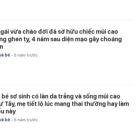
 gái vừa chào đời đã sở hữu chiếc mũi cao
ng ghen tỵ, 4 năm sau diện mạo gây choáng
n
và bé
-
5 năm trước
 bé sơ sinh có làn da trắng và sống mũi cao
ư Tây, mẹ tiết lộ lúc mang thai thường hay làm
ều này
và bé
-
5 năm trước