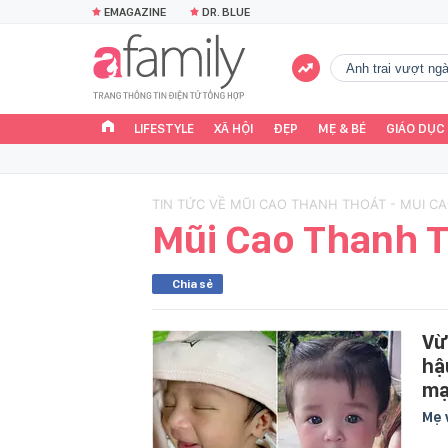
EMAGAZINE
DR. BLUE
Anh trai vượt n
LIFESTYLE
XÃ HỘI
ĐẸP
MẸ & BÉ
GIÁO DỤC
TIN TỨC VỀ MŨI CAO THANH THOÁT - MUI C
Mũi Cao Thanh 
Chia sẻ
Vừ
hậ
mạ
Mẹ 