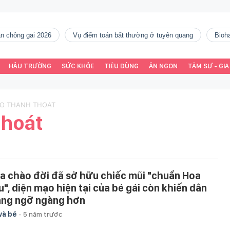
gàn chông gai 2026
vụ điểm toán bất thường ở tuyên quang
Bio
HẬU TRƯỜNG
SỨC KHỎE
TIÊU DÙNG
ĂN NGON
TÂM SỰ - GIA
AO THANH THOAT
Thoát
a chào đời đã sở hữu chiếc mũi "chuẩn Hoa
u", diện mạo hiện tại của bé gái còn khiến dân
ng ngỡ ngàng hơn
và bé
-
5 năm trước