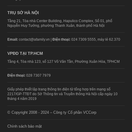
TRỤ SỞ HÀ NỘI
Tầng 21, Tòa nhà Center Building, Hapulico Complex, Số 01, phố
Nguyễn Huy Tưởng, phường Thanh Xuân, thành phố Hà Nội
Email:
contact@afamily.vn |
Điện thoại:
024 7309 5555, máy lẻ 62.370
VPĐD TẠI TP.HCM
Tầng 4, Tòa nhà 123, số 127 Võ Văn Tần, Phường Xuân Hòa, TPHCM
Điện thoại:
028 7307 7979
Giấy phép thiết lập trang thông tin điện tử tổng hợp trên mạng số
2217/GP-TTĐT do Sở Thông tin và Truyền thông Hà Nội cấp ngày 10
tháng 4 năm 2019
© Copyright 2008 - 2024 – Công ty Cổ phần VCCorp
Chính sách bảo mật