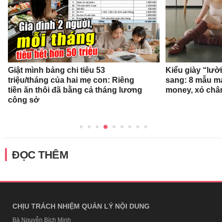
Giật mình bảng chi tiêu 53
Kiểu giày “lườ
triệu/tháng của hai mẹ con: Riêng
sang: 8 mẫu ma
tiền ăn thôi đã bằng cả tháng lương
money, xỏ chân 
công sở
ĐỌC THÊM
CHỊU TRÁCH NHIỆM QUẢN LÝ NỘI DUNG
Bà Nguyễn Bích Minh