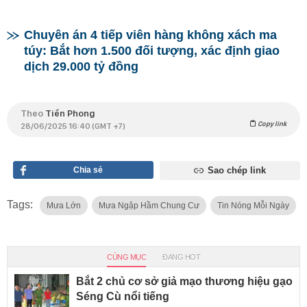
Chuyên án 4 tiếp viên hàng không xách ma
túy: Bắt hơn 1.500 đối tượng, xác định giao
dịch 29.000 tỷ đồng
Theo
Tiền Phong
Copy link
28/06/2025 16:40 (GMT +7)
Chia sẻ
Sao chép link
Tags:
Mưa Lớn
Mưa Ngập Hầm Chung Cư
Tin Nóng Mỗi Ngày
CÙNG MỤC
ĐANG HOT
Bắt 2 chủ cơ sở giả mạo thương hiệu gạo
Séng Cù nổi tiếng