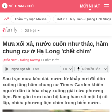
MỚI NHẤT
VỀ TRANG CHỦ
Thẩm mỹ viện Mailisa
Xét xử Thùy Tiên - Quang Linh Vlogs
Xã hội
Mưa xối xả, nước cuốn như thác, hầm
chung cư ở Hạ Long 'chết chìm'
Quốc Nam - Hoàng Dương
1 năm trước
Nghe đọc bài
1:59
Sau trận mưa kéo dài, nước từ khắp nơi đổ dồn
xuống tầng hầm chung cư Times Garden khiến
người dân tá hỏa chạy xuống giải cứu phương
tiện. Đến gần trưa toàn bộ tầng hầm số một bị cô
lập, nhiều phương tiện chìm trong biển nước.