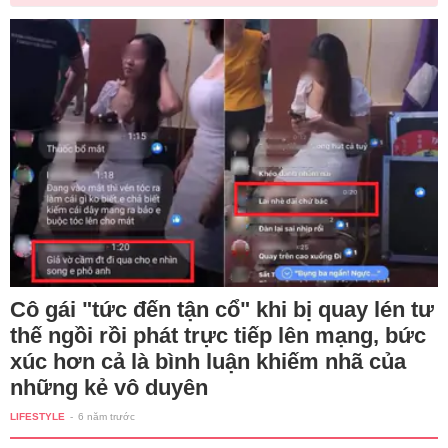
Cô gái "tức đến tận cổ" khi bị quay lén tư
thế ngồi rồi phát trực tiếp lên mạng, bức
xúc hơn cả là bình luận khiếm nhã của
những kẻ vô duyên
LIFESTYLE
-
6 năm trước