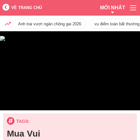
MỚI NHẤT
VỀ TRANG CHỦ
Anh trai vượt ngàn chông gai 2026
vụ điểm toán bất thường
TAGS:
Mua Vui