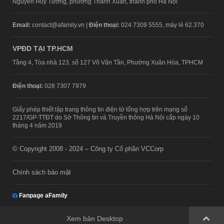
Nguyễn Huy Tưởng, phường Thanh Xuân, thành phố Hà Nội
Email:
contact@afamily.vn |
Điện thoại:
024 7309 5555, máy lẻ 62.370
VPĐD TẠI TP.HCM
Tầng 4, Tòa nhà 123, số 127 Võ Văn Tần, Phường Xuân Hòa, TPHCM
Điện thoại:
028 7307 7979
Giấy phép thiết lập trang thông tin điện tử tổng hợp trên mạng số
2217/GP-TTĐT do Sở Thông tin và Truyền thông Hà Nội cấp ngày 10
tháng 4 năm 2019
© Copyright 2008 - 2024 – Công ty Cổ phần VCCorp
Chính sách bảo mật
Fanpage aFamily
Xem bản Desktop