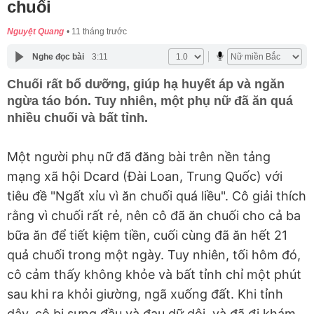
chuối
Nguyệt Quang
11 tháng trước
Nghe đọc bài
3:11
Chuối rất bổ dưỡng, giúp hạ huyết áp và ngăn
ngừa táo bón. Tuy nhiên, một phụ nữ đã ăn quá
nhiều chuối và bất tỉnh.
Một người phụ nữ đã đăng bài trên nền tảng
mạng xã hội Dcard (Đài Loan, Trung Quốc) với
tiêu đề "Ngất xỉu vì ăn chuối quá liều". Cô giải thích
rằng vì chuối rất rẻ, nên cô đã ăn chuối cho cả ba
bữa ăn để tiết kiệm tiền, cuối cùng đã ăn hết 21
quả chuối trong một ngày. Tuy nhiên, tối hôm đó,
cô cảm thấy không khỏe và bất tỉnh chỉ một phút
sau khi ra khỏi giường, ngã xuống đất. Khi tỉnh
dậy, cô bị sưng đầu và đau dữ dội, và đã đi khám,