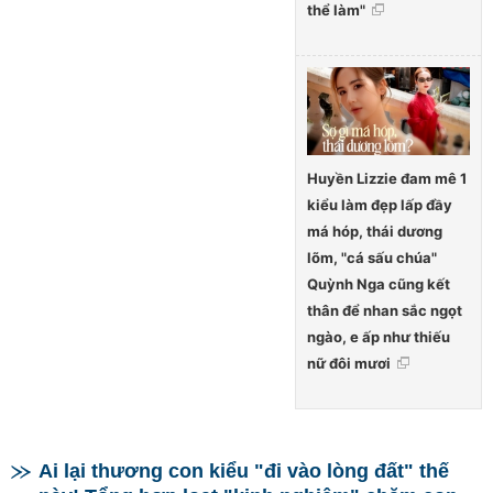
thể làm"
Huyền Lizzie đam mê 1
kiểu làm đẹp lấp đầy
má hóp, thái dương
lõm, "cá sấu chúa"
Quỳnh Nga cũng kết
thân để nhan sắc ngọt
ngào, e ấp như thiếu
nữ đôi mươi
Ai lại thương con kiểu "đi vào lòng đất" thế