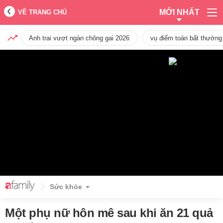
MỚI NHẤT
VỀ TRANG CHỦ
Anh trai vượt ngàn chông gai 2026
vụ điểm toán bất thường
Sức khỏe
Một phụ nữ hôn mê sau khi ăn 21 quả