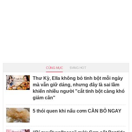
CÙNG MỤC
ĐANG HOT
Thư Kỳ, Ella không bỏ tinh bột mỗi ngày
mà vẫn giữ dáng, nhưng đây là sai lầm
khiến nhiều người "cắt tinh bột càng khó
giảm cân"
5 thói quen khi nấu cơm CẦN BỎ NGAY