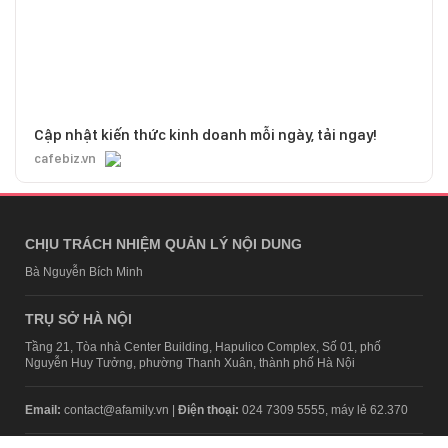
Cập nhật kiến thức kinh doanh mỗi ngày, tải ngay!
cafebiz.vn
CHỊU TRÁCH NHIỆM QUẢN LÝ NỘI DUNG
Bà Nguyễn Bích Minh
TRỤ SỞ HÀ NỘI
Tầng 21, Tòa nhà Center Building, Hapulico Complex, Số 01, phố
Nguyễn Huy Tưởng, phường Thanh Xuân, thành phố Hà Nội
Email:
contact@afamily.vn |
Điện thoại:
024 7309 5555, máy lẻ 62.370