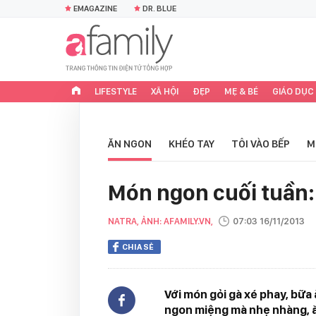
EMAGAZINE
DR. BLUE
LIFESTYLE
XÃ HỘI
ĐẸP
MẸ & BÉ
GIÁO DỤC
ĂN NGON
KHÉO TAY
TÔI VÀO BẾP
M
Món ngon cuối tuần:
NATRA, ẢNH: AFAMILY.VN,
07:03 16/11/2013
CHIA SẺ
Với món gỏi gà xé phay, bữa 
ngon miệng mà nhẹ nhàng, 