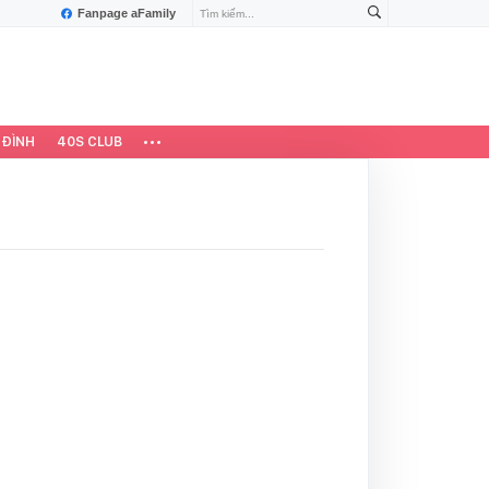
Fanpage aFamily
 ĐÌNH
40S CLUB