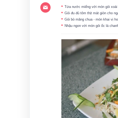
Tứa nước miếng với món gỏi xoài
Gỏi đu đủ tôm thịt mát giòn cho n
Gỏi bò măng chua - món khai vị h
Nhậu ngon với món gỏi ốc lá cha