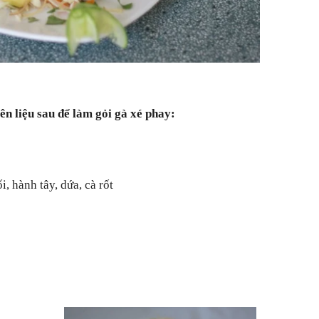
n liệu sau để làm gỏi gà xé phay:
, hành tây, dứa, cà rốt