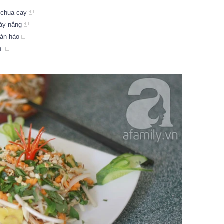
 chua cay
gày nắng
oàn hảo
nh