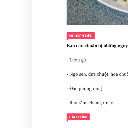
Bạn cần chuẩn bị những nguyê
- Lườn gà
- Ngó sen, dưa chuột, hoa chuối
- Đậu phộng rang
- Rau răm, chanh, tỏi, ớt