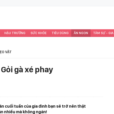
HẬU TRƯỜNG
SỨC KHỎE
TIÊU DÙNG
ĂN NGON
TÂM SỰ - GIA
ẸO VẶT
 Gỏi gà xé phay
ăn cuối tuần của gia đình bạn sẽ trở nên thật
ăn nhiều mà không ngán!