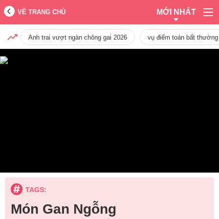
MỚI NHẤT
VỀ TRANG CHỦ
Anh trai vượt ngàn chông gai 2026
vụ điểm toán bất thường
TAGS:
Món Gan Ngỗng