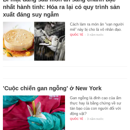
nhất hành tinh: Hóa ra lại có quy trình sản
xuất đáng suy ngẫm
Cách làm ra món ăn “vạn người
mê” này bị cho là vô nhân đạo.
QUỐC TẾ
-
3 năm trước
'Cuộc chiến gan ngỗng’ ở New York
Gan ngỗng là đỉnh cao của ẩm
thực hay là bằng chứng về sự
tàn bạo của con người đối với
động vật?
QUỐC TẾ
-
3 năm trước