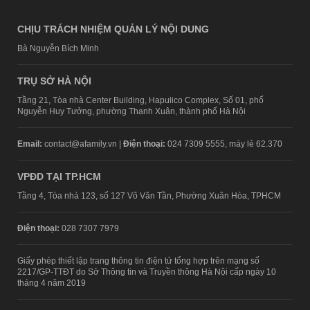
CHỊU TRÁCH NHIỆM QUẢN LÝ NỘI DUNG
Bà Nguyễn Bích Minh
TRỤ SỞ HÀ NỘI
Tầng 21, Tòa nhà Center Building, Hapulico Complex, Số 01, phố
Nguyễn Huy Tưởng, phường Thanh Xuân, thành phố Hà Nội
Email:
contact@afamily.vn |
Điện thoại:
024 7309 5555, máy lẻ 62.370
VPĐD TẠI TP.HCM
Tầng 4, Tòa nhà 123, số 127 Võ Văn Tần, Phường Xuân Hòa, TPHCM
Điện thoại:
028 7307 7979
Giấy phép thiết lập trang thông tin điện tử tổng hợp trên mạng số
2217/GP-TTĐT do Sở Thông tin và Truyền thông Hà Nội cấp ngày 10
tháng 4 năm 2019