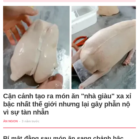
Cận cảnh tạo ra món ăn "nhà giàu" xa xỉ
bậc nhất thế giới nhưng lại gây phẫn nộ
vì sự tàn nhẫn
ĂN NGON
-
3 năm trước
Bí mật đằng sau món ăn sang chảnh bậc