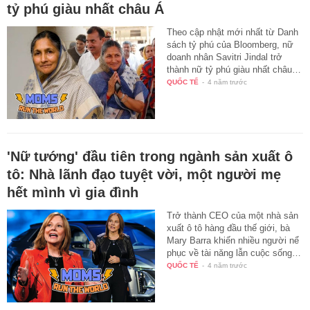
tỷ phú giàu nhất châu Á
Theo cập nhật mới nhất từ Danh
sách tỷ phú của Bloomberg, nữ
doanh nhân Savitri Jindal trở
thành nữ tỷ phú giàu nhất châu…
QUỐC TẾ
-
4 năm trước
'Nữ tướng' đầu tiên trong ngành sản xuất ô
tô: Nhà lãnh đạo tuyệt vời, một người mẹ
hết mình vì gia đình
Trở thành CEO của một nhà sản
xuất ô tô hàng đầu thế giới, bà
Mary Barra khiến nhiều người nể
phục về tài năng lẫn cuộc sống…
QUỐC TẾ
-
4 năm trước