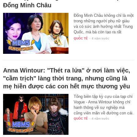
Đổng Minh Châu
Đổng Minh Châu không chỉ là một
trong những người phụ nữ giàu
và có sức ảnh hưởng nhất Trung
Quốc, mà bà còn tạo ra rất
nhiều…
QUỐC TẾ
-
4 năm trước
Anna Wintour: "Thét ra lửa" ở nơi làm việc,
"cầm trịch" làng thời trang, nhưng cũng là
mẹ hiền được các con hết mực thương yêu
Tổng biên tập kỳ cựu của tạp chí
Vogue - Anna Wintour không chỉ
hanh thông về sự nghiệp mà
cũng viên mãn về đường con cái.
QUỐC TẾ
-
4 năm trước