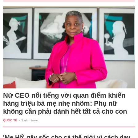
Nữ CEO nổi tiếng với quan điểm khiến
hàng triệu bà mẹ nhẹ nhõm: Phụ nữ
không cần phải dành hết tất cả cho con
QUỐC TẾ
-
3 năm trước
'Mẹ Hổ' gây sốc cho cả thế giới vì cách dạy