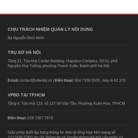
CHỊU TRÁCH NHIỆM QUẢN LÝ NỘI DUNG
Bà Nguyễn Bích Minh
TRỤ SỞ HÀ NỘI
Tầng 21, Tòa nhà Center Building, Hapulico Complex, Số 01, phố
Nguyễn Huy Tưởng, phường Thanh Xuân, thành phố Hà Nội
Email:
contact@afamily.vn |
Điện thoại:
024 7309 5555, máy lẻ 62.370
VPĐD TẠI TP.HCM
Tầng 4, Tòa nhà 123, số 127 Võ Văn Tần, Phường Xuân Hòa, TPHCM
Điện thoại:
028 7307 7979
Giấy phép thiết lập trang thông tin điện tử tổng hợp trên mạng số
2217/GP-TTĐT do Sở Thông tin và Truyền thông Hà Nội cấp ngày 10