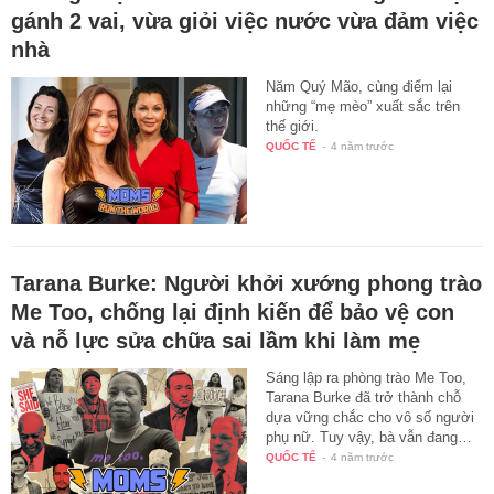
gánh 2 vai, vừa giỏi việc nước vừa đảm việc
nhà
Năm Quý Mão, cùng điểm lại
những “mẹ mèo” xuất sắc trên
thế giới.
QUỐC TẾ
-
4 năm trước
Tarana Burke: Người khởi xướng phong trào
Me Too, chống lại định kiến để bảo vệ con
và nỗ lực sửa chữa sai lầm khi làm mẹ
Sáng lập ra phòng trào Me Too,
Tarana Burke đã trở thành chỗ
dựa vững chắc cho vô số người
phụ nữ. Tuy vậy, bà vẫn đang…
QUỐC TẾ
-
4 năm trước