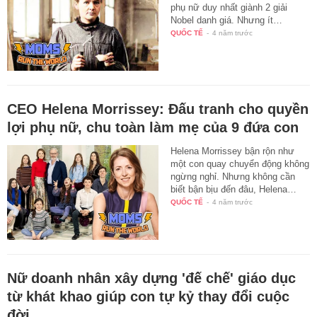
phụ nữ duy nhất giành 2 giải
Nobel danh giá. Nhưng ít…
QUỐC TẾ
-
4 năm trước
CEO Helena Morrissey: Đấu tranh cho quyền
lợi phụ nữ, chu toàn làm mẹ của 9 đứa con
Helena Morrissey bận rộn như
một con quay chuyển động không
ngừng nghỉ. Nhưng không cần
biết bận bịu đến đâu, Helena…
QUỐC TẾ
-
4 năm trước
Nữ doanh nhân xây dựng 'đế chế' giáo dục
từ khát khao giúp con tự kỷ thay đổi cuộc
đời