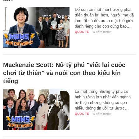
Để con có một môi trường phát
triển thuận lợi hơn, người mẹ đã
làm tất cả để tạo ra một thế giới
dành riêng cho con cùng bao…
QUỐC TẾ
-
4 năm trước
Mackenzie Scott: Nữ tỷ phú "viết lại cuộc
chơi từ thiện" và nuôi con theo kiểu kín
tiếng
Là một trong những tỷ phú có
ảnh hưởng lớn nhất đến ngành
từ thiện nhưng không có quá
nhiều thông tin đời tư được…
QUỐC TẾ
-
4 năm trước