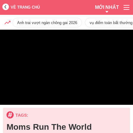
MỚI NHẤT
VỀ TRANG CHỦ
Anh trai vượt ngàn chông gai 2026
vụ điểm toán bất thường
TAGS:
Moms Run The World