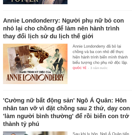
Annie Londonderry: Người phụ nữ bỏ con
nhỏ lại cho chồng để làm nên hành trình
thay đổi lịch sử du lịch thế giới
Annie Londonderry đã bỏ lại
chồng và ba con nhỏ để thực
hiện hành trình biến mình thành
biểu tượng cho phụ nữ độc lập.
QUỐC TẾ
-
3 năm trước
'Cường nữ bất động sản' Ngô Á Quân: Hôn
nhân tan vỡ vì đặt chồng sau 2 thứ, dạy con
'làm người bình thường' để rồi biến con trở
thành tỷ phú
Sau khi ly hôn, Ngô Á Quân tiếp