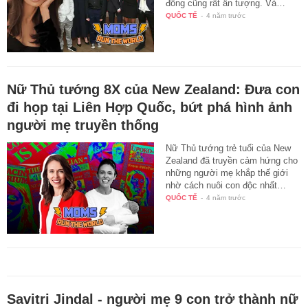
đồng cũng rất ấn tượng. Và…
QUỐC TẾ
-
4 năm trước
Nữ Thủ tướng 8X của New Zealand: Đưa con
đi họp tại Liên Hợp Quốc, bứt phá hình ảnh
người mẹ truyền thống
Nữ Thủ tướng trẻ tuổi của New
Zealand đã truyền cảm hứng cho
những người mẹ khắp thế giới
nhờ cách nuôi con độc nhất…
QUỐC TẾ
-
4 năm trước
Savitri Jindal - người mẹ 9 con trở thành nữ