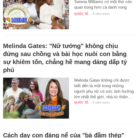
Serena Williams có một thứ còn
quan trọng hơn cả danh vọng
và…
QUỐC TẾ
-
4 năm trước
Melinda Gates: "Nữ tướng" không chịu
đứng sau chồng và bài học nuôi con bằng
sự khiêm tốn, chẳng hề mang dáng dấp tỷ
phú
Melinda Gates không chỉ được
biết đến là một trong những
người phụ nữ có sức ảnh hưởng
lớn nhất thế giới, nhà từ thiện…
QUỐC TẾ
-
4 năm trước
Cách dạy con đáng nể của "bà đầm thép"