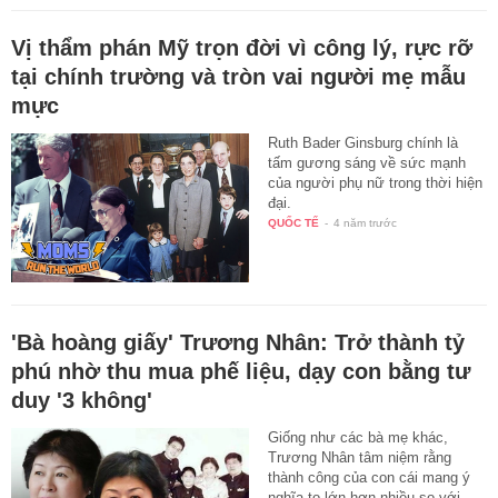
Vị thẩm phán Mỹ trọn đời vì công lý, rực rỡ
tại chính trường và tròn vai người mẹ mẫu
mực
Ruth Bader Ginsburg chính là
tấm gương sáng về sức mạnh
của người phụ nữ trong thời hiện
đại.
QUỐC TẾ
-
4 năm trước
'Bà hoàng giấy' Trương Nhân: Trở thành tỷ
phú nhờ thu mua phế liệu, dạy con bằng tư
duy '3 không'
Giống như các bà mẹ khác,
Trương Nhân tâm niệm rằng
thành công của con cái mang ý
nghĩa to lớn hơn nhiều so với…