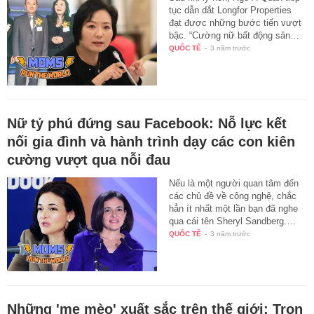
tục dẫn dắt Longfor Properties
đạt được những bước tiến vượt
bậc. “Cường nữ bất động sản…
QUỐC TẾ
-
3 năm trước
Nữ tỷ phú đứng sau Facebook: Nỗ lực kết
nối gia đình và hành trình dạy các con kiên
cường vượt qua nỗi đau
Nếu là một người quan tâm đến
các chủ đề về công nghệ, chắc
hẳn ít nhất một lần bạn đã nghe
qua cái tên Sheryl Sandberg.…
QUỐC TẾ
-
3 năm trước
Những 'mẹ mèo' xuất sắc trên thế giới: Trọn