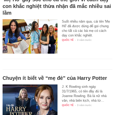
con khắc nghiệt thừa nhận đã mắc nhiều sai
lầm
Suốt nhiều năm qua, cái tên 'Mẹ
Hổ' đã được dùng để gọi chung
cho tất cả các bà mẹ có cách
dạy con khắc nghiệt.
QUỐC TẾ
-
3 năm trước
Chuyện ít biết về “mẹ đẻ” của Harry Potter
J. K Rowling sinh ngày
31/7/1965, có tên đầy đủ là
Joanne Rowling. Bà là nữ nhà
văn, nhà biên kịch, nhà từ…
QUỐC TẾ
-
3 năm trước