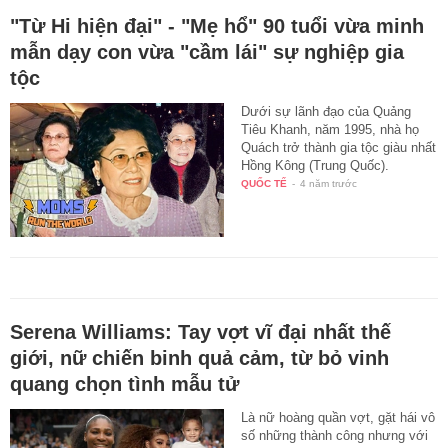
"Từ Hi hiện đại" - "Mẹ hổ" 90 tuổi vừa minh
mẫn dạy con vừa "cầm lái" sự nghiệp gia
tộc
Dưới sự lãnh đạo của Quảng
Tiêu Khanh, năm 1995, nhà họ
Quách trở thành gia tộc giàu nhất
Hồng Kông (Trung Quốc).
QUỐC TẾ
-
4 năm trước
Serena Williams: Tay vợt vĩ đại nhất thế
giới, nữ chiến binh quả cảm, từ bỏ vinh
quang chọn tình mẫu tử
Là nữ hoàng quần vợt, gặt hái vô
số những thành công nhưng với