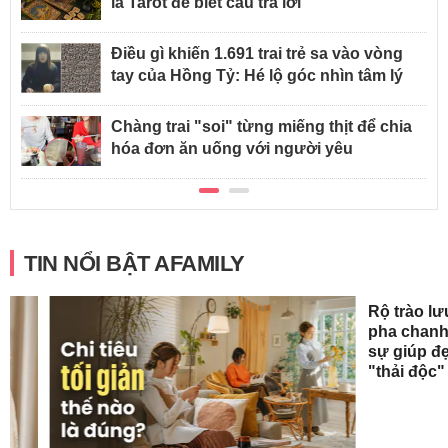
lá Tarot để biết câu trả lời
Điều gì khiến 1.691 trai trẻ sa vào vòng
tay của Hồng Tỷ: Hé lộ góc nhìn tâm lý
Chàng trai "soi" từng miếng thịt để chia
hóa đơn ăn uống với người yêu
TIN NỔI BẬT AFAMILY