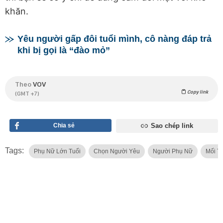
khăn.
Yêu người gấp đôi tuổi mình, cô nàng đáp trả
khi bị gọi là “đào mỏ”
Theo
VOV
Copy link
(GMT +7)
Chia sẻ
Sao chép link
Tags:
Phụ Nữ Lớn Tuổi
Chọn Người Yêu
Người Phụ Nữ
Mối T