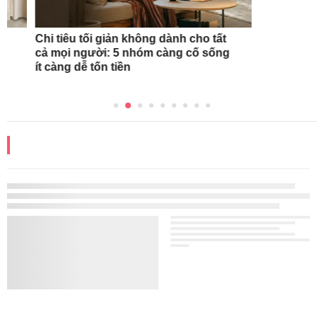
Chi tiêu tối giản không dành cho tất
Rộ trào lưu uốn
cả mọi người: 5 nhóm càng cố sống
pha chanh trướ
ít càng dễ tốn tiền
sự giúp đẹp da
"thải độc" như
ĐỌC THÊM