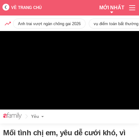
MỚI NHẤT
VỀ TRANG CHỦ
Anh trai vượt ngàn chông gai 2026
vụ điểm toán bất thường
Yêu
Mối tình chị em, yêu dễ cưới khó, vì