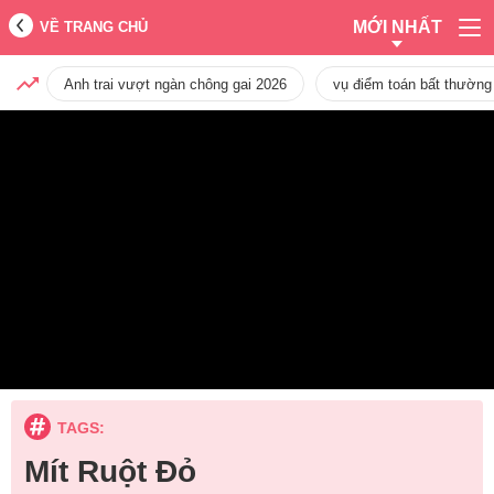
MỚI NHẤT
VỀ TRANG CHỦ
Anh trai vượt ngàn chông gai 2026
vụ điểm toán bất thường
TAGS:
Mít Ruột Đỏ