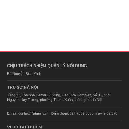
CHỊU TRÁCH NHIỆM QUẢN LÝ NỘI DUNG
Bà Nguyễn Bích Minh
TRỤ SỞ HÀ NỘI
Tầng 21, Tòa nhà Center Building, Hapulico Complex, Số 01, phố
Nguyễn Huy Tưởng, phường Thanh Xuân, thành phố Hà Nội
Email:
contact@afamily.vn |
Điện thoại:
024 7309 5555, máy lẻ 62.370
VPĐD TẠI TP.HCM