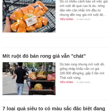
Dù có nhiều cảnh báo về việc giá
mít ruột đỏ quá cao là ảo, nông
dân nên cân nhắc khi đầu tư
nhưng đến nay giá mít ruột đỏ…
TIÊU DÙNG
-
4 năm trước
Mít ruột đỏ bán rong giá vẫn "chát"
Dù bán rong nhưng mít ruột đỏ,
giống nhập khẩu vẫn có giá
100.000 đồng/kg, gấp 5 lần mít
Thái ruột vàng.
TIÊU DÙNG
-
4 năm trước
7 loại quả siêu to có màu sắc đặc biệt đang