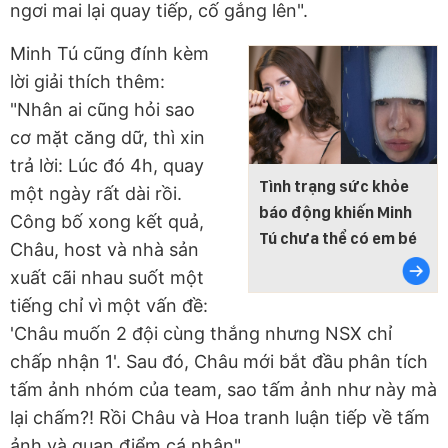
ngơi mai lại quay tiếp, cố gắng lên".
Minh Tú cũng đính kèm
lời giải thích thêm:
"Nhân ai cũng hỏi sao
cơ mặt căng dữ, thì xin
trả lời: Lúc đó 4h, quay
Tình trạng sức khỏe
một ngày rất dài rồi.
báo động khiến Minh
Công bố xong kết quả,
Tú chưa thể có em bé
Châu, host và nhà sản
xuất cãi nhau suốt một
tiếng chỉ vì một vấn đề:
'Châu muốn 2 đội cùng thắng nhưng NSX chỉ
chấp nhận 1'. Sau đó, Châu mới bắt đầu phân tích
tấm ảnh nhóm của team, sao tấm ảnh như này mà
lại chấm?! Rồi Châu và Hoa tranh luận tiếp về tấm
ảnh và quan điểm cá nhân".