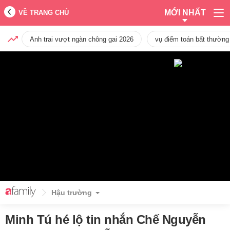
MỚI NHẤT
VỀ TRANG CHỦ
Anh trai vượt ngàn chông gai 2026
vụ điểm toán bất thường
Hậu trường
Minh Tú hé lộ tin nhắn Chế Nguyễn