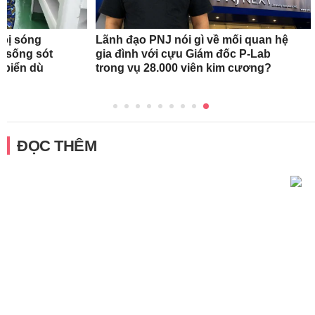
 bị sóng
Lãnh đạo PNJ nói gì về mối quan hệ
h sống sót
gia đình với cựu Giám đốc P-Lab
n biển dù
trong vụ 28.000 viên kim cương?
ĐỌC THÊM