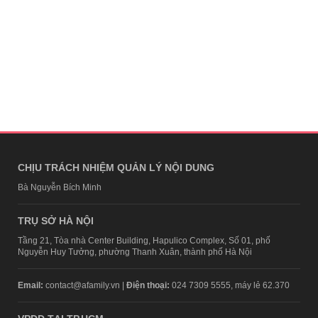
CHỊU TRÁCH NHIỆM QUẢN LÝ NỘI DUNG
Bà Nguyễn Bích Minh
TRỤ SỞ HÀ NỘI
Tầng 21, Tòa nhà Center Building, Hapulico Complex, Số 01, phố
Nguyễn Huy Tưởng, phường Thanh Xuân, thành phố Hà Nội
Email:
contact@afamily.vn |
Điện thoại:
024 7309 5555, máy lẻ 62.370