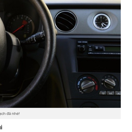
ạch đã nhé!
i