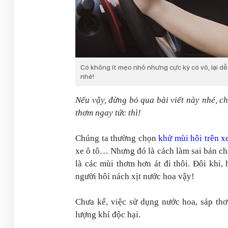
Có không ít mẹo nhỏ nhưng cực kỳ có võ, lại dễ
nhé!
Nếu vậy, đừng bỏ qua bài viết này nhé, ch
thơm ngay tức thì!
Chúng ta thường chọn
khử mùi hôi trên x
xe ô tô… Nhưng đó là cách làm sai bản chấ
là các mùi thơm hơn át đi thôi. Đôi khi
người hôi nách xịt nước hoa vậy!
Chưa kể, việc sử dụng nước hoa, sáp thơm
lượng khí độc hại.