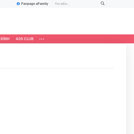
Fanpage aFamily
 ĐÌNH
40S CLUB