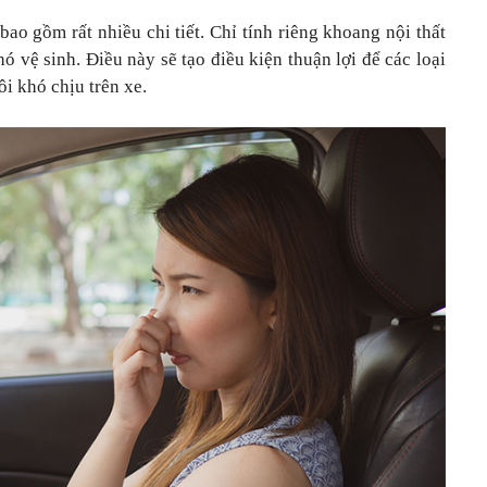
bao gồm rất nhiều chi tiết. Chỉ tính riêng khoang nội thất
hó vệ sinh. Điều này sẽ tạo điều kiện thuận lợi để các loại
ôi khó chịu trên xe.