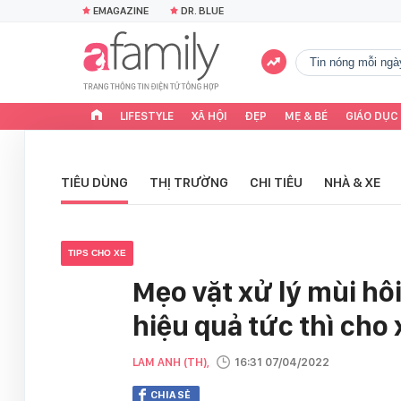
EMAGAZINE
DR. BLUE
tin nóng mỗi ngà
LIFESTYLE
XÃ HỘI
ĐẸP
MẸ & BÉ
GIÁO DỤC
TIÊU DÙNG
THỊ TRƯỜNG
CHI TIÊU
NHÀ & XE
TIPS CHO XE
Mẹo vặt xử lý mùi hô
hiệu quả tức thì cho
LAM ANH (TH),
16:31 07/04/2022
CHIA SẺ