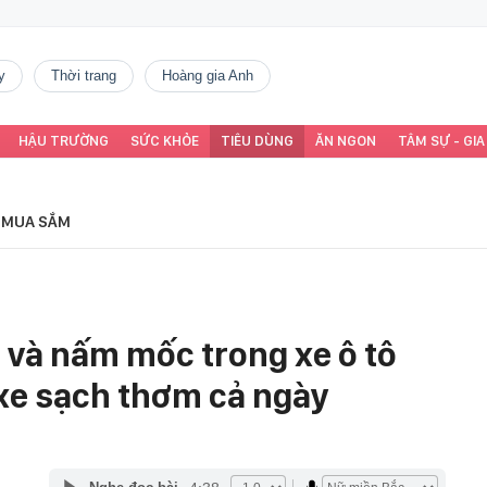
y
thời trang
Hoàng gia Anh
HẬU TRƯỜNG
SỨC KHỎE
TIÊU DÙNG
ĂN NGON
TÂM SỰ - GIA
MUA SẮM
i và nấm mốc trong xe ô tô
 xe sạch thơm cả ngày