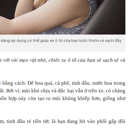
 dàng áp dụng có thể giúp xe ô tô của bạn luôn thơm và sạch đấy
ỉ với vài mẹo vặt nhỏ, chiếc xe ô tô của bạn sẽ sạch sẽ và
e
bằng cách: Để hoa quả, cà phê, tinh dầu, nước hoa trong
t. Bởi vì, mùi khó chịu và độc hại vẫn ở trên xe, có chăng
, hỗn hợp này còn tạo ra mùi khủng khiếp hơn, giống như
, tinh dầu rẻ tiền tức là bạn đang hít vào phổi gấp đôi