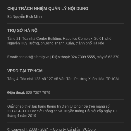
CHỊU TRÁCH NHIỆM QUẢN LÝ NỘI DUNG
Bà Nguyễn Bích Minh
TRỤ SỞ HÀ NỘI
Tầng 21, Tòa nhà Center Building, Hapulico Complex, Số 01, phố
Nguyễn Huy Tưởng, phường Thanh Xuân, thành phố Hà Nội
Email:
contact@afamily.vn |
Điện thoại:
024 7309 5555, máy lẻ 62.370
VPĐD TẠI TP.HCM
Tầng 4, Tòa nhà 123, số 127 Võ Văn Tần, Phường Xuân Hòa, TPHCM
Điện thoại:
028 7307 7979
Giấy phép thiết lập trang thông tin điện tử tổng hợp trên mạng số
2217/GP-TTĐT do Sở Thông tin và Truyền thông Hà Nội cấp ngày 10
tháng 4 năm 2019
© Copyright 2008 - 2024 – Công ty Cổ phần VCCorp