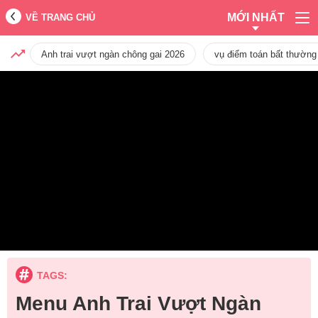
MỚI NHẤT
VỀ TRANG CHỦ
Anh trai vượt ngàn chông gai 2026
vụ điểm toán bất thường
TAGS:
Menu Anh Trai Vượt Ngàn