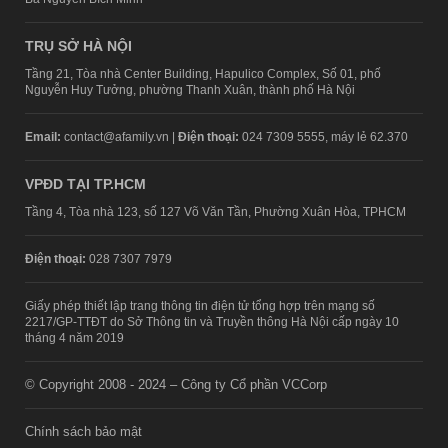
TRỤ SỞ HÀ NỘI
Tầng 21, Tòa nhà Center Building, Hapulico Complex, Số 01, phố
Nguyễn Huy Tưởng, phường Thanh Xuân, thành phố Hà Nội
Email:
contact@afamily.vn |
Điện thoại:
024 7309 5555, máy lẻ 62.370
VPĐD TẠI TP.HCM
Tầng 4, Tòa nhà 123, số 127 Võ Văn Tần, Phường Xuân Hòa, TPHCM
Điện thoại:
028 7307 7979
Giấy phép thiết lập trang thông tin điện tử tổng hợp trên mạng số
2217/GP-TTĐT do Sở Thông tin và Truyền thông Hà Nội cấp ngày 10
tháng 4 năm 2019
© Copyright 2008 - 2024 – Công ty Cổ phần VCCorp
Chính sách bảo mật