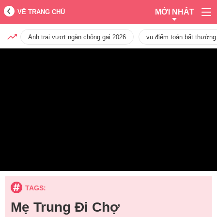
MỚI NHẤT
VỀ TRANG CHỦ
Anh trai vượt ngàn chông gai 2026
vụ điểm toán bất thường
TAGS:
Mẹ Trung Đi Chợ