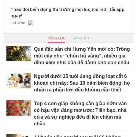
Theo dõi biến động thị trường mọi lúc, mọi nơi, tải app
ngay!
cafef.vn
CÙNG MỤC
ĐANG HOT
Quả đặc sản chỉ Hưng Yên mới có: Trồng
một cây như "chôn hũ vàng", nhiều gia
đình xem như của để dành cho con cháu
Người dưới 35 tuổi đang đồng loạt cắt 6
khoản chi này: Sau 10 năm biến động, họ
nhận ra phần lớn đều không cần thiết
Top 4 con giáp không cần giàu sớm vẫn
có hậu vận đáng mơ ước: Tiền bạc, nhà
cửa và sự nghiệp đều đi lên chậm mà
chắc