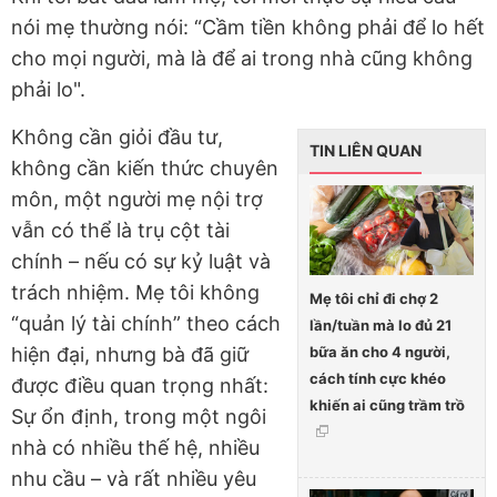
nói mẹ thường nói: “Cầm tiền không phải để lo hết
cho mọi người, mà là để ai trong nhà cũng không
phải lo".
Không cần giỏi đầu tư,
TIN LIÊN QUAN
không cần kiến thức chuyên
môn, một người mẹ nội trợ
vẫn có thể là trụ cột tài
chính – nếu có sự kỷ luật và
trách nhiệm. Mẹ tôi không
Mẹ tôi chỉ đi chợ 2
“quản lý tài chính” theo cách
lần/tuần mà lo đủ 21
bữa ăn cho 4 người,
hiện đại, nhưng bà đã giữ
cách tính cực khéo
được điều quan trọng nhất:
khiến ai cũng trầm trồ
Sự ổn định, trong một ngôi
nhà có nhiều thế hệ, nhiều
nhu cầu – và rất nhiều yêu