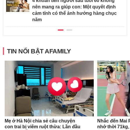
4 khoản tiền người sau tuổi 60 không
nên mang ra giúp con: Một quyết định
cảm tính có thể ảnh hưởng hàng chục
năm
TIN NỔI BẬT AFAMILY
Mẹ ở Hà Nội chia sẻ câu chuyện
Nhắc đến Mai 
con trai bị viêm ruột thừa: Lần đầu
nhớ thời 71kg,