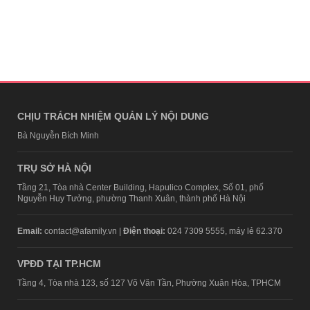
CHỊU TRÁCH NHIỆM QUẢN LÝ NỘI DUNG
Bà Nguyễn Bích Minh
TRỤ SỞ HÀ NỘI
Tầng 21, Tòa nhà Center Building, Hapulico Complex, Số 01, phố
Nguyễn Huy Tưởng, phường Thanh Xuân, thành phố Hà Nội
Email:
contact@afamily.vn |
Điện thoại:
024 7309 5555, máy lẻ 62.370
VPĐD TẠI TP.HCM
Tầng 4, Tòa nhà 123, số 127 Võ Văn Tần, Phường Xuân Hòa, TPHCM