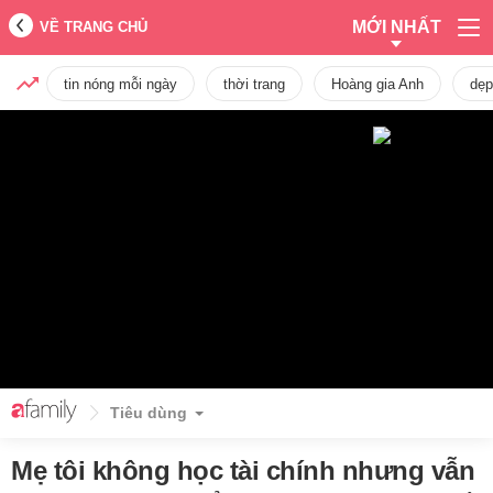
MỚI NHẤT
VỀ TRANG CHỦ
tin nóng mỗi ngày
thời trang
Hoàng gia Anh
dẹp
Tiêu dùng
Mẹ tôi không học tài chính nhưng vẫn