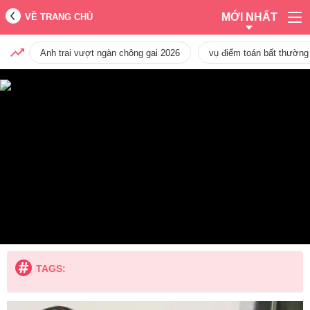
MỚI NHẤT
VỀ TRANG CHỦ
Anh trai vượt ngàn chông gai 2026
vụ điểm toán bất thường
TAGS: