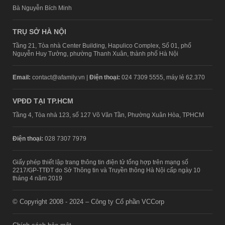
Bà Nguyễn Bích Minh
TRỤ SỞ HÀ NỘI
Tầng 21, Tòa nhà Center Building, Hapulico Complex, Số 01, phố
Nguyễn Huy Tưởng, phường Thanh Xuân, thành phố Hà Nội
Email:
contact@afamily.vn |
Điện thoại:
024 7309 5555, máy lẻ 62.370
VPĐD TẠI TP.HCM
Tầng 4, Tòa nhà 123, số 127 Võ Văn Tần, Phường Xuân Hòa, TPHCM
Điện thoại:
028 7307 7979
Giấy phép thiết lập trang thông tin điện tử tổng hợp trên mạng số
2217/GP-TTĐT do Sở Thông tin và Truyền thông Hà Nội cấp ngày 10
tháng 4 năm 2019
© Copyright 2008 - 2024 – Công ty Cổ phần VCCorp