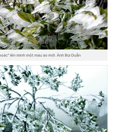
khoác" lên mình một màu áo mới. Ảnh Bùi Duẫn