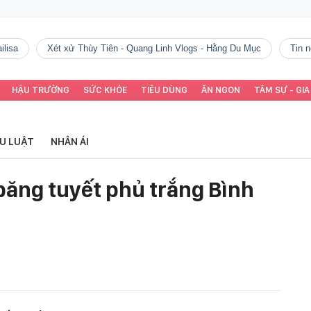
ilisa
Xét xử Thùy Tiên - Quang Linh Vlogs - Hằng Du Mục
tin
HẬU TRƯỜNG
SỨC KHỎE
TIÊU DÙNG
ĂN NGON
TÂM SỰ - GIA
ỂU LUẬT
NHÂN ÁI
ăng tuyết phủ trắng Bình