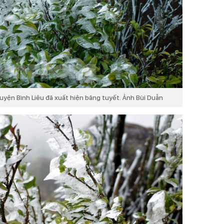
huyện Bình Liêu đã xuất hiện băng tuyết. Ảnh Bùi Duẫn