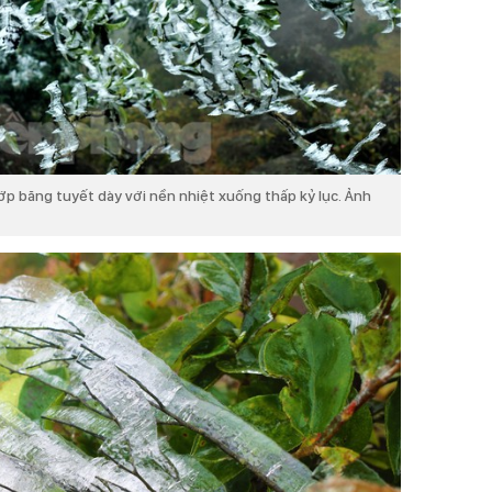
p băng tuyết dày với nền nhiệt xuống thấp kỷ lục. Ảnh