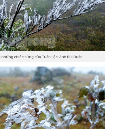
g những chiếc sừng của Tuần Lộc. Ảnh Bùi Duẫn