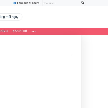
Fanpage aFamily
 nóng mỗi ngày
 ĐÌNH
40S CLUB