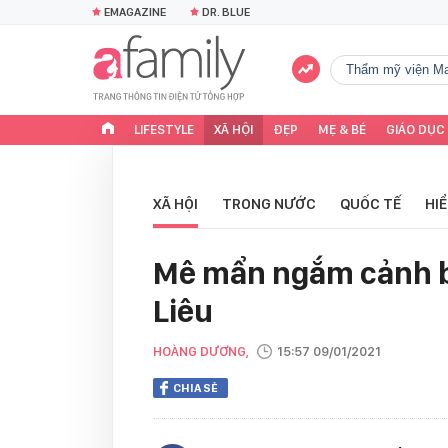
EMAGAZINE
DR. BLUE
Thẩm mỹ viện Ma
LIFESTYLE
XÃ HỘI
ĐẸP
MẸ & BÉ
GIÁO DỤC
XÃ HỘI
TRONG NƯỚC
QUỐC TẾ
HI
Mê mẩn ngắm cảnh b
Liêu
HOÀNG DƯƠNG,
15:57 09/01/2021
CHIA SẺ