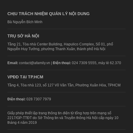
CHỊU TRÁCH NHIỆM QUẢN LÝ NỘI DUNG
Bà Nguyễn Bích Minh
TRỤ SỞ HÀ NỘI
Tầng 21, Tòa nhà Center Building, Hapulico Complex, Số 01, phố
Nguyễn Huy Tưởng, phường Thanh Xuân, thành phố Hà Nội
Email:
contact@afamily.vn |
Điện thoại:
024 7309 5555, máy lẻ 62.370
VPĐD TẠI TP.HCM
Tầng 4, Tòa nhà 123, số 127 Võ Văn Tần, Phường Xuân Hòa, TPHCM
Điện thoại:
028 7307 7979
Giấy phép thiết lập trang thông tin điện tử tổng hợp trên mạng số
2217/GP-TTĐT do Sở Thông tin và Truyền thông Hà Nội cấp ngày 10
tháng 4 năm 2019