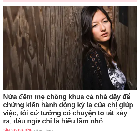
Nửa đêm mẹ chồng khua cả nhà dậy để
chứng kiến hành động kỳ lạ của chị giúp
việc, tôi cứ tưởng có chuyện to tát xảy
ra, đâu ngờ chỉ là hiểu lầm nhỏ
TÂM SỰ - GIA ĐÌNH
-
6 năm trước