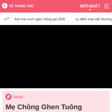
MỚI NHẤT
VỀ TRANG CHỦ
Anh trai vượt ngàn chông gai 2026
vụ điểm toán bất thường
TAGS:
Mẹ Chồng Ghen Tuông