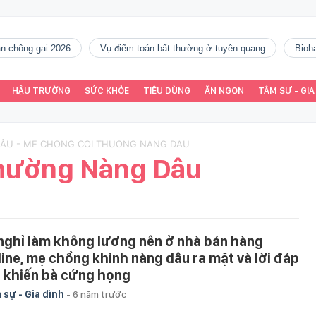
gàn chông gai 2026
vụ điểm toán bất thường ở tuyên quang
Bio
HẬU TRƯỜNG
SỨC KHỎE
TIÊU DÙNG
ĂN NGON
TÂM SỰ - GIA
DÂU - ME CHONG COI THUONG NANG DAU
hường Nàng Dâu
 nghỉ làm không lương nên ở nhà bán hàng
line, mẹ chồng khinh nàng dâu ra mặt và lời đáp
ả khiến bà cứng họng
 sự - Gia đình
-
6 năm trước