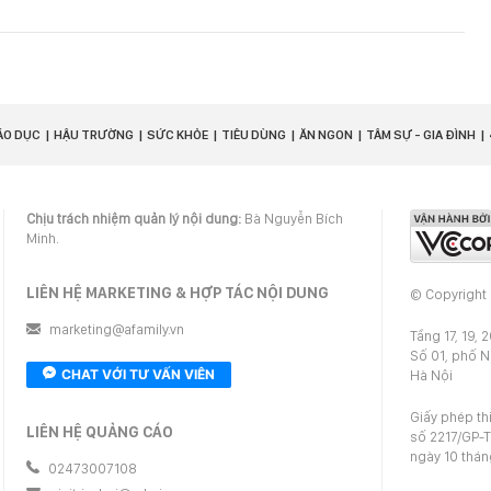
ÁO DỤC
HẬU TRƯỜNG
SỨC KHỎE
TIÊU DÙNG
ĂN NGON
TÂM SỰ - GIA ĐÌNH
Chịu trách nhiệm quản lý nội dung:
Bà Nguyễn Bích
Minh.
LIÊN HỆ MARKETING & HỢP TÁC NỘI DUNG
© Copyright
marketing@afamily.vn
Tầng 17, 19, 
Số 01, phố 
CHAT VỚI TƯ VẤN VIÊN
Hà Nội
Giấy phép th
LIÊN HỆ QUẢNG CÁO
số 2217/GP-T
ngày 10 thá
02473007108