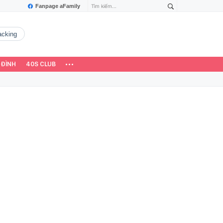
Fanpage aFamily
hacking
 ĐÌNH
40S CLUB