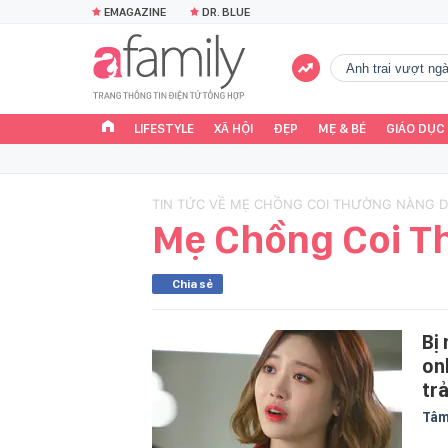
EMAGAZINE
DR. BLUE
Anh trai vượt n
LIFESTYLE
XÃ HỘI
ĐẸP
MẸ & BÉ
GIÁO DỤC
TIN TỨC VỀ MẸ CHỒNG COI THƯỜNG NÀNG 
Mẹ Chồng Coi T
Chia sẻ
Bị
on
tr
Tâm