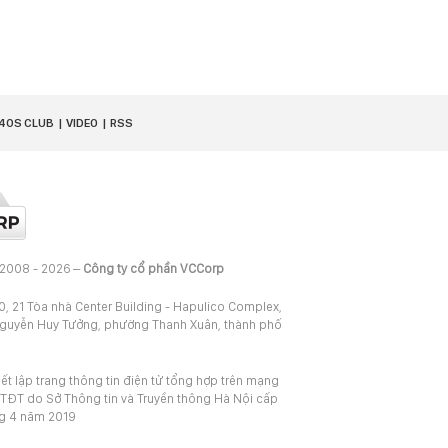
40S CLUB
VIDEO
RSS
 2008 - 2026 –
Công ty cổ phần VCCorp
20, 21 Tòa nhà Center Building - Hapulico Complex,
Nguyễn Huy Tưởng, phường Thanh Xuân, thành phố
iết lập trang thông tin điện tử tổng hợp trên mạng
TĐT do Sở Thông tin và Truyền thông Hà Nội cấp
ng 4 năm 2019