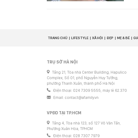
TRANG CHỦ
LIFESTYLE
XÃ HỘI
ĐẸP
MẸ & BÉ
GI
TRỤ SỞ HÀ NỘI
Tầng 21, Tòa nhà Center Building, Hapulico
Complex, Số 01, phố Nguyễn Huy Tưởng,
phường Thanh Xuân, thành phố Hà Nội
Điện thoại: 024 7309 5555, máy lẻ 62.370
Email:
contact@afamily.vn
VPĐD TẠI TP.HCM
Tầng 4, Tòa nhà 123, số 127 Võ Văn Tần,
Phường Xuân Hòa, TPHCM
Điện thoại: 028 7307 7979