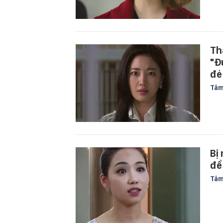
Th
"Đ
đẻ
Tâm
Bị
để 
Tâm