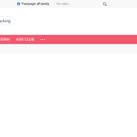
Fanpage aFamily
hacking
 ĐÌNH
40S CLUB