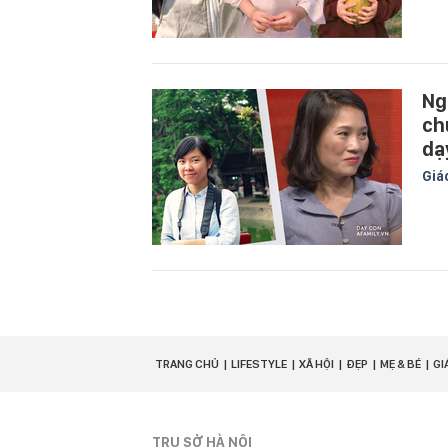
Ng
ch
dạ
Giá
TRANG CHỦ
LIFESTYLE
XÃ HỘI
ĐẸP
MẸ & BÉ
GI
TRỤ SỞ HÀ NỘI