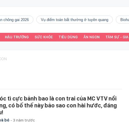
gàn chông gai 2026
vụ điểm toán bất thường ở tuyên quang
Bio
HẬU TRƯỜNG
SỨC KHỎE
TIÊU DÙNG
ĂN NGON
TÂM SỰ - GIA
 CON
óc tì cực bảnh bao là con trai của MC VTV nổi
ếng, có bố thế này bảo sao con hài hước, đáng
u!
và bé
-
3 năm trước