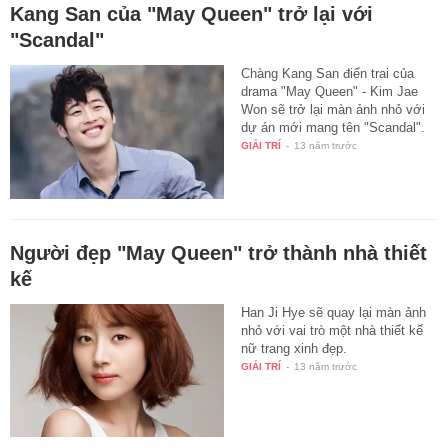
Kang San của "May Queen" trở lại với
"Scandal"
Chàng Kang San điển trai của
drama "May Queen" - Kim Jae
Won sẽ trở lại màn ảnh nhỏ với
dự án mới mang tên "Scandal".
GIẢI TRÍ
-
13 năm trước
Người đẹp "May Queen" trở thành nhà thiết
kế
Han Ji Hye sẽ quay lại màn ảnh
nhỏ với vai trò một nhà thiết kế
nữ trang xinh đẹp.
GIẢI TRÍ
-
13 năm trước