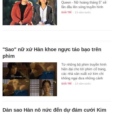
Queen - Nữ hoàng tháng 5" sẽ
lần đầu lên sóng truyền hình
Việt…
GIẢI TRÍ
-
13 năm trước
"Sao" nữ xứ Hàn khoe ngực táo bạo trên
phim
Từ những bộ phim truyền hình
hiện đại cho tới phim cổ trang,
các nhà sản xuất xứ kim chi
không ngại đưa những cảnh
khoe…
GIẢI TRÍ
-
13 năm trước
Dàn sao Hàn nô nức đến dự đám cưới Kim