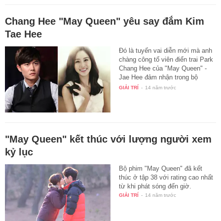
Chang Hee "May Queen" yêu say đắm Kim
Tae Hee
Đó là tuyến vai diễn mới mà anh
chàng công tố viên điển trai Park
Chang Hee của "May Queen" -
Jae Hee đảm nhận trong bộ
phim…
GIẢI TRÍ
-
14 năm trước
"May Queen" kết thúc với lượng người xem
kỷ lục
Bộ phim "May Queen" đã kết
thúc ở tập 38 với rating cao nhất
từ khi phát sóng đến giờ.
GIẢI TRÍ
-
14 năm trước