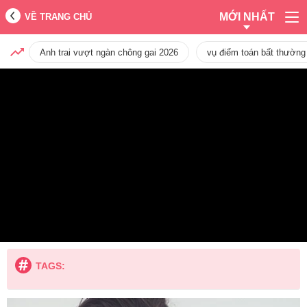
MỚI NHẤT
VỀ TRANG CHỦ
Anh trai vượt ngàn chông gai 2026
vụ điểm toán bất thường
TAGS: