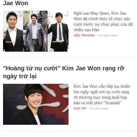
Jae Won
Ngôi sao May Qeen, Kim Jae
Won đã chính thức tổ chức tiệc
cưới trước sự chúc phúc của rất
nhiều sao Hàn.
HẬU TRƯỜNG
-
13 năm trước
"Hoàng tử nụ cười" Kim Jae Won rạng rỡ
ngày trở lại
Kim Jae Won vẫn tiếp tục khiến
fan ngây ngất với nụ cười rạng
rỡ thường trực trong buổi họp
báo ra mắt phim "Scandal".
GIẢI TRÍ
-
13 năm trước