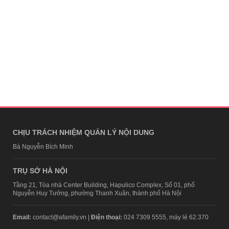
CHỊU TRÁCH NHIỆM QUẢN LÝ NỘI DUNG
Bà Nguyễn Bích Minh
TRỤ SỞ HÀ NỘI
Tầng 21, Tòa nhà Center Building, Hapulico Complex, Số 01, phố
Nguyễn Huy Tưởng, phường Thanh Xuân, thành phố Hà Nội
Email:
contact@afamily.vn |
Điện thoại:
024 7309 5555, máy lẻ 62.370