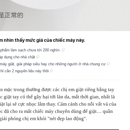
em nhìn thấy mức giá của chiếc máy này.
n phẩm làm sạch chưa tới 200 nghìn
 áp dụng cho nhà chật
máy giặt, giải pháp siêu hay cho những người ở nhà chung cư
chỉ cần 2 nguyên liệu này thôi
n mặc trong thường được các chị em giặt riêng bằng tay
 giặt tay có thể gây hại tới làn da, mất thời gian, nhất là
iặt lại sẽ cực nhọc lắm thay. Cám cảnh cho nỗi vất vả của
ốc đã cho ra mắt chiếc máy chuyên dùng để giặt… quần
p giải phóng chị em khỏi "nét đẹp lao động".