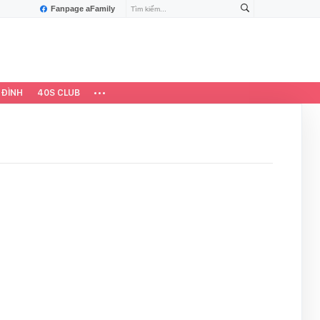
Fanpage aFamily
 ĐÌNH
40S CLUB