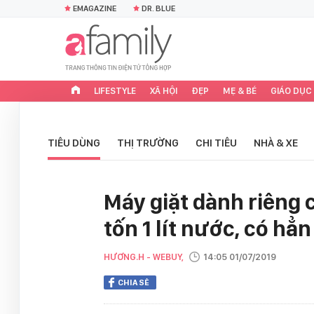
EMAGAZINE
DR. BLUE
LIFESTYLE
XÃ HỘI
ĐẸP
MẸ & BÉ
GIÁO DỤC
TIÊU DÙNG
THỊ TRƯỜNG
CHI TIÊU
NHÀ & XE
Máy giặt dành riêng 
tốn 1 lít nước, có hẳn
HƯƠNG.H - WEBUY,
14:05 01/07/2019
CHIA SẺ