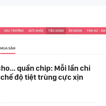
HẬU TRƯỜNG
SỨC KHỎE
TIÊU DÙNG
ĂN NGON
TÂM SỰ - GIA
MUA SẮM
cho… quần chip: Mỗi lần chỉ
 chế độ tiệt trùng cực xịn