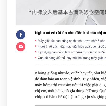
Nghe có vẻ rất ổn cho đến khi các chị 
Máy giặt lúc nào cũng sạch tinh tươm nhờ 5 sả
4 gợi ý về cách đặt máy giặt hiệu quả cao lại dễ
Tận dụng ban công làm nơi vừa thư giãn vừa để 
Quá dễ dàng để thổi bay mùi hôi trong máy giặt, 
Không giống như áo, quần hay tất, phụ kiệ
để đảm bảo an toàn vệ sinh. Tuy nhiên, việc
mấy hôm trời mưa ẩm ướt thì việc giặt đi g
chị em, một hãng đồ gia dụng ở Trung Qu
chip, có hẳn chế độ tiệt trùng xịn sò, giú