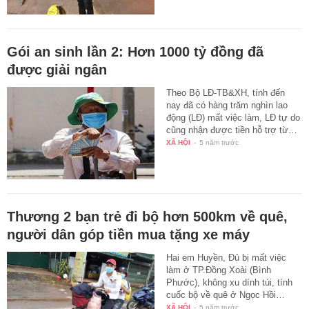
Gói an sinh lần 2: Hơn 1000 tỷ đồng đã
được giải ngân
Theo Bộ LĐ-TB&XH, tính đến
nay đã có hàng trăm nghìn lao
động (LĐ) mất việc làm, LĐ tự do
cũng nhận được tiền hỗ trợ từ…
XÃ HỘI
-
5 năm trước
Thương 2 bạn trẻ đi bộ hơn 500km về quê,
người dân góp tiền mua tặng xe máy
Hai em Huyền, Đủ bị mất việc
làm ở TP.Đồng Xoài (Bình
Phước), không xu dính túi, tính
cuốc bộ về quê ở Ngọc Hồi…
XÃ HỘI
-
5 năm trước