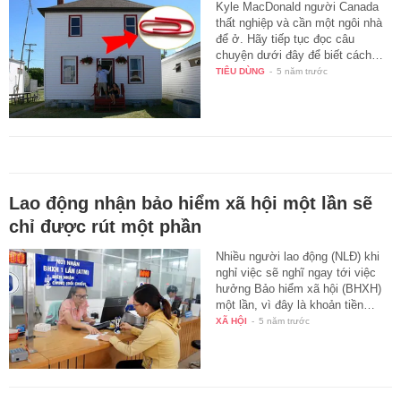
Kyle MacDonald người Canada
thất nghiệp và cần một ngôi nhà
để ở. Hãy tiếp tục đọc câu
chuyện dưới đây để biết cách…
TIÊU DÙNG
-
5 năm trước
Lao động nhận bảo hiểm xã hội một lần sẽ
chỉ được rút một phần
Nhiều người lao động (NLĐ) khi
nghỉ việc sẽ nghĩ ngay tới việc
hưởng Bảo hiểm xã hội (BHXH)
một lần, vì đây là khoản tiền…
XÃ HỘI
-
5 năm trước