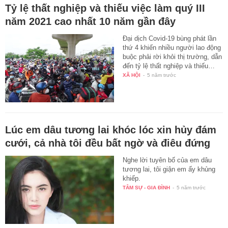
Tỷ lệ thất nghiệp và thiếu việc làm quý III
năm 2021 cao nhất 10 năm gần đây
Đại dịch Covid-19 bùng phát lần
thứ 4 khiến nhiều người lao động
buộc phải rời khỏi thị trường, dẫn
đến tỷ lệ thất nghiệp và thiếu…
XÃ HỘI
-
5 năm trước
Lúc em dâu tương lai khóc lóc xin hủy đám
cưới, cả nhà tôi đều bất ngờ và điêu đứng
Nghe lời tuyên bố của em dâu
tương lai, tôi giận em ấy khủng
khiếp.
TÂM SỰ - GIA ĐÌNH
-
5 năm trước