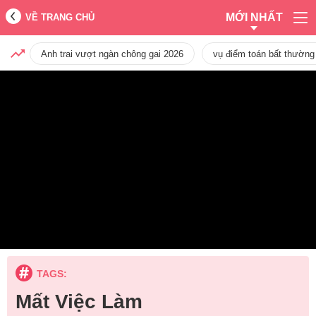
MỚI NHẤT
VỀ TRANG CHỦ
Anh trai vượt ngàn chông gai 2026
vụ điểm toán bất thường
TAGS:
Mất Việc Làm