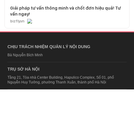
Giải pháp tư vấn thông minh và chốt đơn hiệu quả! Tư
vấn ngay!
bizfly.vn
CHỊU TRÁCH NHIỆM QUẢN LÝ NỘI DUNG
Bà Nguyễn Bích Minh
TRỤ SỞ HÀ NỘI
Tầng 21, Tòa nhà Center Building, Hapulico Complex, Số 01, phố
Nguyễn Huy Tưởng, phường Thanh Xuân, thành phố Hà Nội
Email:
contact@afamily.vn |
Điện thoại:
024 7309 5555, máy lẻ 62.370
VPĐD TẠI TP.HCM
Tầng 4, Tòa nhà 123, số 127 Võ Văn Tần, Phường Xuân Hòa, TPHCM
Điện thoại:
028 7307 7979