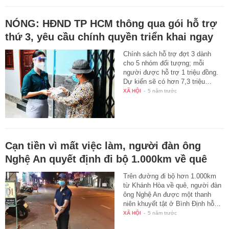
NÓNG: HĐND TP HCM thông qua gói hỗ trợ
thứ 3, yêu cầu chính quyền triển khai ngay
Chính sách hỗ trợ đợt 3 dành
cho 5 nhóm đối tượng; mỗi
người được hỗ trợ 1 triệu đồng.
Dự kiến sẽ có hơn 7,3 triệu…
XÃ HỘI
-
5 năm trước
Cạn tiền vì mất việc làm, người đàn ông
Nghệ An quyết định đi bộ 1.000km về quê
Trên đường đi bộ hơn 1.000km
từ Khánh Hòa về quê, người đàn
ông Nghệ An được một thanh
niên khuyết tật ở Bình Định hỗ…
XÃ HỘI
-
5 năm trước