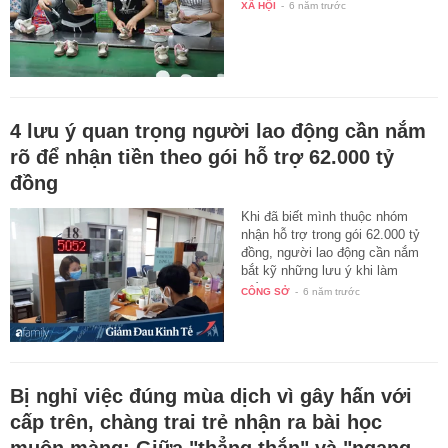
XÃ HỘI
-
6 năm trước
4 lưu ý quan trọng người lao động cần nắm
rõ để nhận tiền theo gói hỗ trợ 62.000 tỷ
đồng
Khi đã biết mình thuộc nhóm
nhận hỗ trợ trong gói 62.000 tỷ
đồng, người lao động cần nắm
bắt kỹ những lưu ý khi làm
giấy…
CÔNG SỞ
-
6 năm trước
Bị nghỉ việc đúng mùa dịch vì gây hấn với
cấp trên, chàng trai trẻ nhận ra bài học
muộn màng: Giữa "thẳng thắn" và "ngang