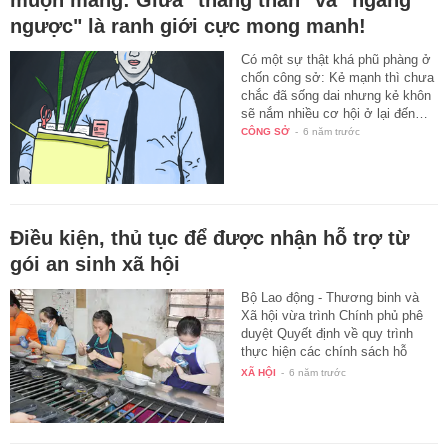
ngược" là ranh giới cực mong manh!
Có một sự thật khá phũ phàng ở
chốn công sở: Kẻ mạnh thì chưa
chắc đã sống dai nhưng kẻ khôn
sẽ nắm nhiều cơ hội ở lại đến…
CÔNG SỞ
-
6 năm trước
Điều kiện, thủ tục để được nhận hỗ trợ từ
gói an sinh xã hội
Bộ Lao động - Thương binh và
Xã hội vừa trình Chính phủ phê
duyệt Quyết định về quy trình
thực hiện các chính sách hỗ
trợ…
XÃ HỘI
-
6 năm trước