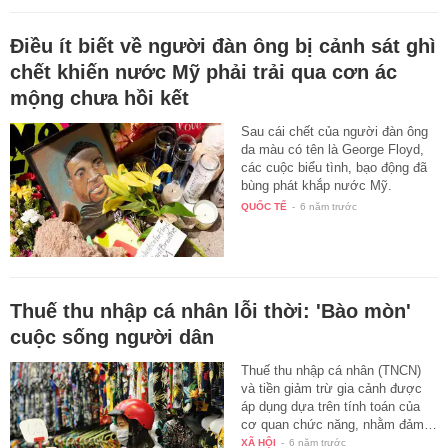
Điều ít biết về người đàn ông bị cảnh sát ghì
chết khiến nước Mỹ phải trải qua cơn ác
mộng chưa hồi kết
Sau cái chết của người đàn ông
da màu có tên là George Floyd,
các cuộc biểu tình, bạo động đã
bùng phát khắp nước Mỹ.
Theo…
QUỐC TẾ
-
6 năm trước
Thuế thu nhập cá nhân lỗi thời: 'Bào mòn'
cuộc sống người dân
Thuế thu nhập cá nhân (TNCN)
và tiền giảm trừ gia cảnh được
áp dụng dựa trên tính toán của
cơ quan chức năng, nhằm đảm…
XÃ HỘI
-
6 năm trước