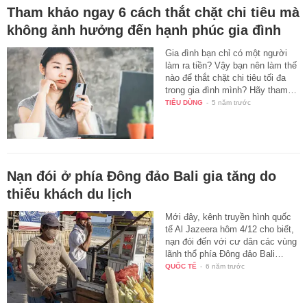
Tham khảo ngay 6 cách thắt chặt chi tiêu mà
không ảnh hưởng đến hạnh phúc gia đình
Gia đình bạn chỉ có một người
làm ra tiền? Vậy bạn nên làm thế
nào để thắt chặt chi tiêu tối đa
trong gia đình mình? Hãy tham…
TIÊU DÙNG
-
5 năm trước
Nạn đói ở phía Đông đảo Bali gia tăng do
thiếu khách du lịch
Mới đây, kênh truyền hình quốc
tế Al Jazeera hôm 4/12 cho biết,
nạn đói đến với cư dân các vùng
lãnh thổ phía Đông đảo Bali…
QUỐC TẾ
-
6 năm trước