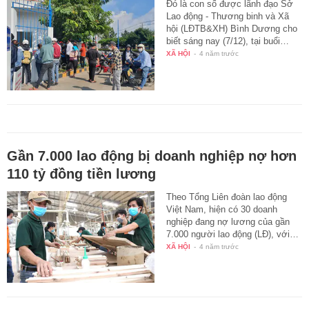
Đó là con số được lãnh đạo Sở
Lao động - Thương binh và Xã
hội (LĐTB&XH) Bình Dương cho
biết sáng nay (7/12), tại buổi…
XÃ HỘI
-
4 năm trước
Gần 7.000 lao động bị doanh nghiệp nợ hơn
110 tỷ đồng tiền lương
Theo Tổng Liên đoàn lao động
Việt Nam, hiện có 30 doanh
nghiệp đang nợ lương của gần
7.000 người lao động (LĐ), với…
XÃ HỘI
-
4 năm trước