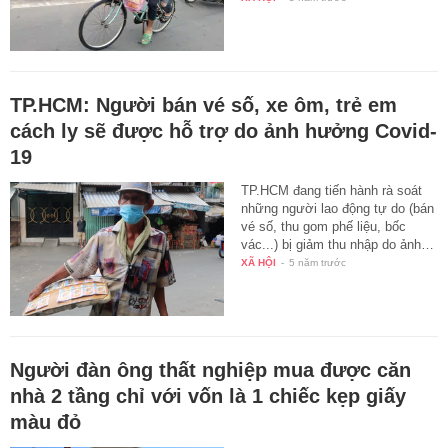
TP.HCM: Người bán vé số, xe ôm, trẻ em
cách ly sẽ được hỗ trợ do ảnh hưởng Covid-
19
TP.HCM đang tiến hành rà soát
những người lao động tự do (bán
vé số, thu gom phế liệu, bốc
vác...) bị giảm thu nhập do ảnh…
XÃ HỘI
-
5 năm trước
Người đàn ông thất nghiệp mua được căn
nhà 2 tầng chỉ với vốn là 1 chiếc kẹp giấy
màu đỏ