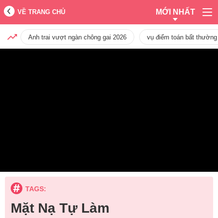
MỚI NHẤT
VỀ TRANG CHỦ
Anh trai vượt ngàn chông gai 2026
vụ điểm toán bất thường
TAGS:
Mặt Nạ Tự Làm