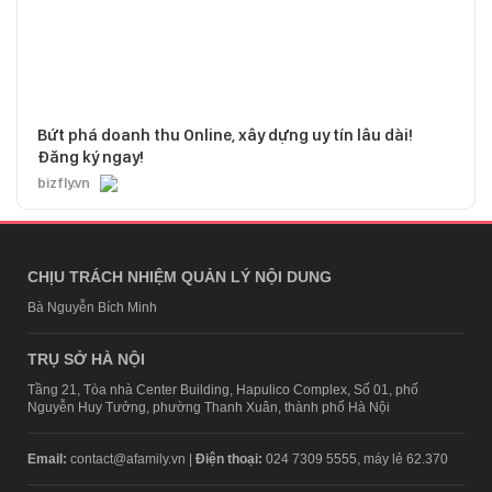
Bứt phá doanh thu Online, xây dựng uy tín lâu dài!
Đăng ký ngay!
bizfly.vn
CHỊU TRÁCH NHIỆM QUẢN LÝ NỘI DUNG
Bà Nguyễn Bích Minh
TRỤ SỞ HÀ NỘI
Tầng 21, Tòa nhà Center Building, Hapulico Complex, Số 01, phố
Nguyễn Huy Tưởng, phường Thanh Xuân, thành phố Hà Nội
Email:
contact@afamily.vn |
Điện thoại:
024 7309 5555, máy lẻ 62.370