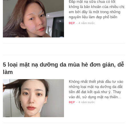
Đắp mặt nạ sữa chua có tốt
không là băn khoăn của nhiều chị
em bởi đây là một trong những
nguyên liệu làm đẹp phổ biến
của…
ĐẸP
-
4 năm trước
5 loại mặt nạ dưỡng da mùa hè đơn giản, dễ
làm
Không nhất thiết phải đầu tư vào
những loại mặt nạ dưỡng da đắt
tiền để đạt kết quả như ý. Thay
vào đó, sử dụng mặt nạ thiên…
ĐẸP
-
4 năm trước