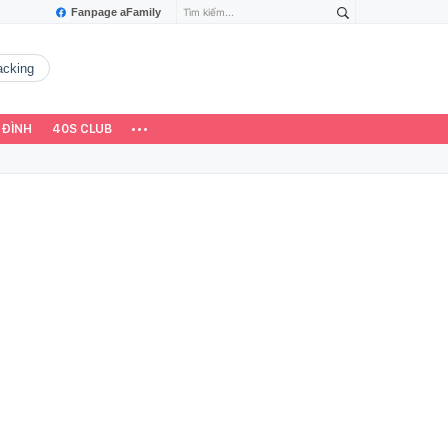
Fanpage aFamily
hacking
 ĐÌNH
40S CLUB