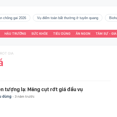
gàn chông gai 2026
vụ điểm toán bất thường ở tuyên quang
Bio
HẬU TRƯỜNG
SỨC KHỎE
TIÊU DÙNG
ĂN NGON
TÂM SỰ - GIA
ROT GIA
á
ện tượng lạ: Măng cụt rớt giá đầu vụ
u dùng
-
3 năm trước