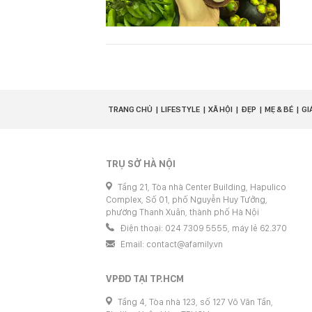
TRANG CHỦ
LIFESTYLE
XÃ HỘI
ĐẸP
MẸ & BÉ
GI
TRỤ SỞ HÀ NỘI
Tầng 21, Tòa nhà Center Building, Hapulico
Complex, Số 01, phố Nguyễn Huy Tưởng,
phường Thanh Xuân, thành phố Hà Nội
Điện thoại: 024 7309 5555, máy lẻ 62.370
Email:
contact@afamily.vn
VPĐD TẠI TP.HCM
Tầng 4, Tòa nhà 123, số 127 Võ Văn Tần,