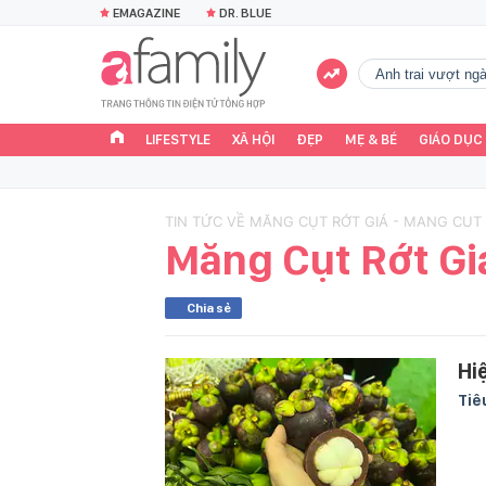
EMAGAZINE
DR. BLUE
Anh trai vượt n
LIFESTYLE
XÃ HỘI
ĐẸP
MẸ & BÉ
GIÁO DỤC
TIN TỨC VỀ MĂNG CỤT RỚT GIÁ - MANG CUT 
Măng Cụt Rớt Gi
Chia sẻ
Hi
Tiê