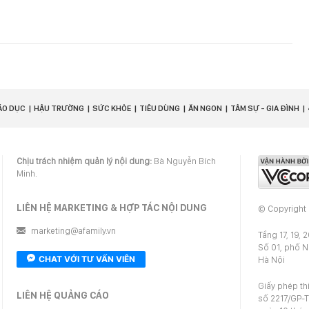
ÁO DỤC
HẬU TRƯỜNG
SỨC KHỎE
TIÊU DÙNG
ĂN NGON
TÂM SỰ - GIA ĐÌNH
Chịu trách nhiệm quản lý nội dung:
Bà Nguyễn Bích
Minh.
LIÊN HỆ MARKETING & HỢP TÁC NỘI DUNG
© Copyright
marketing@afamily.vn
Tầng 17, 19, 
Số 01, phố 
CHAT VỚI TƯ VẤN VIÊN
Hà Nội
Giấy phép th
LIÊN HỆ QUẢNG CÁO
số 2217/GP-T