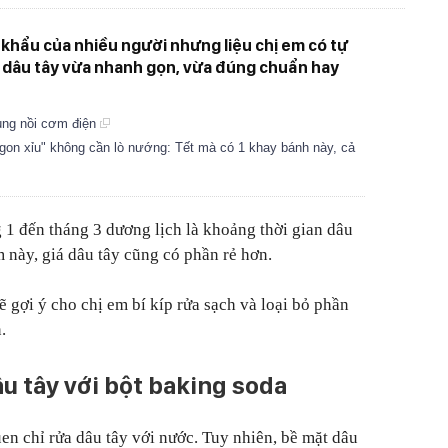
i khẩu của nhiều người nhưng liệu chị em có tự
ế dâu tây vừa nhanh gọn, vừa đúng chuẩn hay
dùng nồi cơm điện
gon xỉu" không cần lò nướng: Tết mà có 1 khay bánh này, cả
g 1 đến tháng 3 dương lịch là khoảng thời gian dâu
m này, giá dâu tây cũng có phần rẻ hơn.
sẽ gợi ý cho chị em bí kíp rửa sạch và loại bỏ phần
n.
u tây với bột baking soda
en chỉ rửa dâu tây với nước. Tuy nhiên, bề mặt dâu