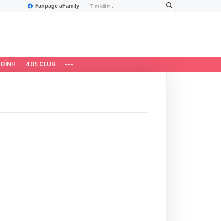
Fanpage aFamily
 ĐÌNH
40S CLUB