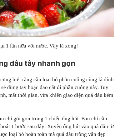
ại 1 lần nữa với nước. Vậy là xong!
ng dâu tây nhanh gọn
 cũng biết rằng cần loại bỏ phần cuống cùng lá dính
m sẽ dùng tay hoặc dao cắt đi phần cuống này. Tuy
ềnh, mất thời gian, vừa khiến giao diện quả dâu kém
n chỉ gói gọn trong 1 chiếc ống hút. Bạn chỉ cần
khoát 1 bước sau đây: Xuyên ống hút vào quả dâu từ
được loại bỏ hoàn toàn mà quả dâu trông vẫn đẹp