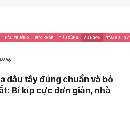
HẬU TRƯỜNG
SỨC KHỎE
TIÊU DÙNG
ĂN NGON
TÂM SỰ - GIA
ẸO VẶT
a dâu tây đúng chuẩn và bỏ
: Bí kíp cực đơn giản, nhà