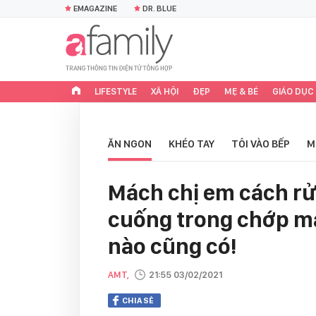
EMAGAZINE
DR. BLUE
LIFESTYLE
XÃ HỘI
ĐẸP
MẸ & BÉ
GIÁO DỤC
ĂN NGON
KHÉO TAY
TÔI VÀO BẾP
M
Mách chị em cách rử
cuống trong chớp mắt
nào cũng có!
AMT,
21:55 03/02/2021
CHIA SẺ