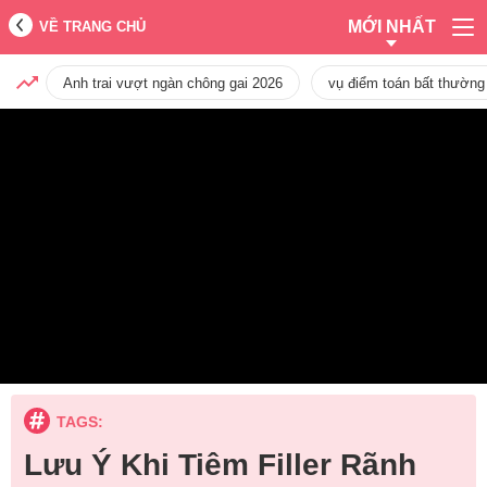
MỚI NHẤT
VỀ TRANG CHỦ
Anh trai vượt ngàn chông gai 2026
vụ điểm toán bất thường
TAGS:
Lưu Ý Khi Tiêm Filler Rãnh