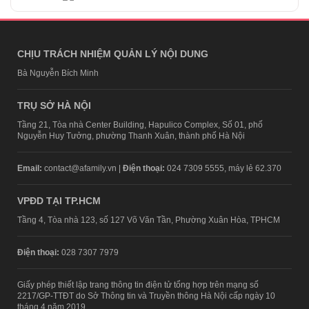
CHỊU TRÁCH NHIỆM QUẢN LÝ NỘI DUNG
Bà Nguyễn Bích Minh
TRỤ SỞ HÀ NỘI
Tầng 21, Tòa nhà Center Building, Hapulico Complex, Số 01, phố
Nguyễn Huy Tưởng, phường Thanh Xuân, thành phố Hà Nội
Email:
contact@afamily.vn |
Điện thoại:
024 7309 5555, máy lẻ 62.370
VPĐD TẠI TP.HCM
Tầng 4, Tòa nhà 123, số 127 Võ Văn Tần, Phường Xuân Hòa, TPHCM
Điện thoại:
028 7307 7979
Giấy phép thiết lập trang thông tin điện tử tổng hợp trên mạng số
2217/GP-TTĐT do Sở Thông tin và Truyền thông Hà Nội cấp ngày 10
tháng 4 năm 2019