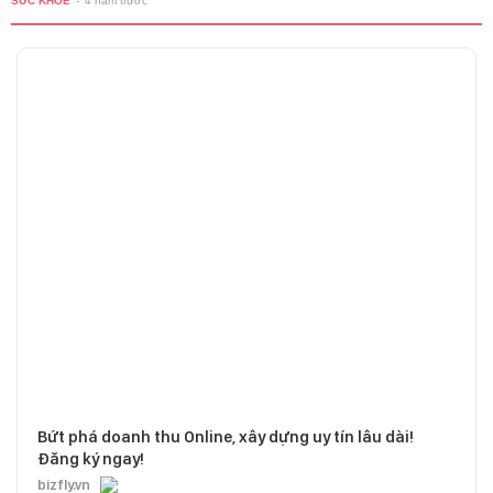
SỨC KHỎE
-
4 năm trước
Bứt phá doanh thu Online, xây dựng uy tín lâu dài!
Đăng ký ngay!
bizfly.vn