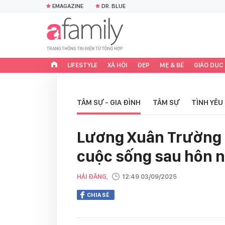
EMAGAZINE
DR. BLUE
LIFESTYLE
XÃ HỘI
ĐẸP
MẸ & BÉ
GIÁO DỤC
TÂM SỰ - GIA ĐÌNH
TÂM SỰ
TÌNH YÊU
Lương Xuân Trường c
cuộc sống sau hôn n
HẢI ĐĂNG,
12:49 03/09/2025
CHIA SẺ