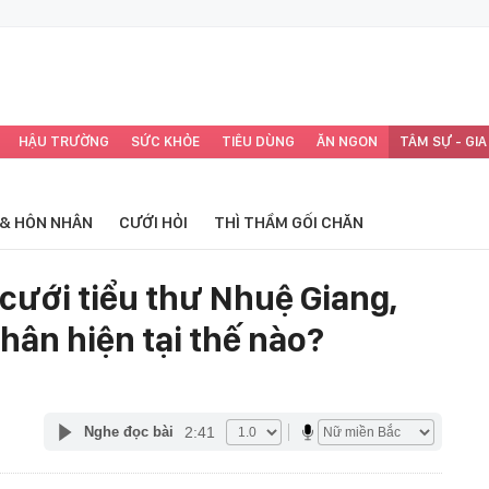
HẬU TRƯỜNG
SỨC KHỎE
TIÊU DÙNG
ĂN NGON
TÂM SỰ - GIA
 & HÔN NHÂN
CƯỚI HỎI
THÌ THẦM GỐI CHĂN
ưới tiểu thư Nhuệ Giang,
hân hiện tại thế nào?
2:41
Nghe đọc bài