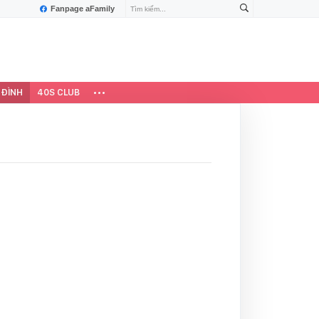
Fanpage aFamily
 ĐÌNH
40S CLUB