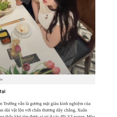
ên
tại
n Trường vẫn là gương mặt giàu kinh nghiệm của
an dài vật lộn với chấn thương dây chằng, Xuân
g thấy khó tìm được vị trí ở các đội V.League. Mùa