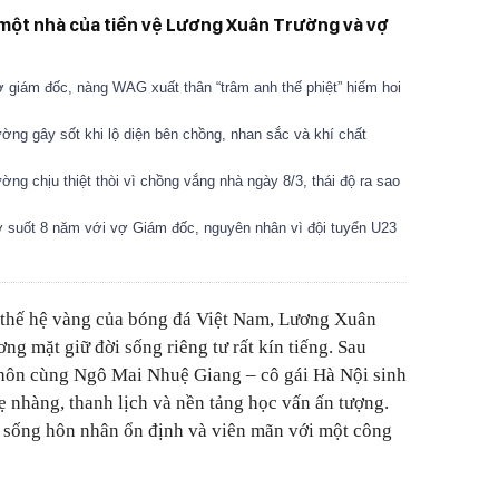
 một nhà của tiền vệ Lương Xuân Trường và vợ
giám đốc, nàng WAG xuất thân “trâm anh thế phiệt” hiếm hoi
g gây sốt khi lộ diện bên chồng, nhan sắc và khí chất
 chịu thiệt thòi vì chồng vắng nhà ngày 8/3, thái độ ra sao
uốt 8 năm với vợ Giám đốc, nguyên nhân vì đội tuyển U23
 thế hệ vàng của bóng đá Việt Nam, Lương Xuân
g mặt giữ đời sống riêng tư rất kín tiếng. Sau
 hôn cùng Ngô Mai Nhuệ Giang – cô gái Hà Nội sinh
 nhàng, thanh lịch và nền tảng học vấn ấn tượng.
c sống hôn nhân ổn định và viên mãn với một công