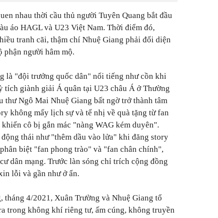
uen nhau thời cầu thủ người Tuyên Quang bắt đầu
 màu áo HAGL và U23 Việt Nam. Thời điểm đó,
hiều tranh cãi, thậm chí Nhuệ Giang phải đối diện
 bộ phận người hâm mộ.
là "đội trưởng quốc dân" nổi tiếng như cồn khi
 tích giành giải Á quân tại U23 châu Á ở Thường
ểu thư Ngô Mai Nhuệ Giang bất ngờ trở thành tâm
ory không mấy lịch sự và tế nhị về quà tặng từ fan
c khiến cô bị gắn mác "nàng WAG kém duyên".
động thái như "thêm dầu vào lửa" khi đăng story
phân biệt "fan phong trào" và "fan chân chính",
cư dân mạng. Trước làn sóng chỉ trích cộng đồng
n lỗi và gần như ở ẩn.
g, tháng 4/2021, Xuân Trường và Nhuệ Giang tổ
 ra trong không khí riêng tư, ấm cúng, không truyền