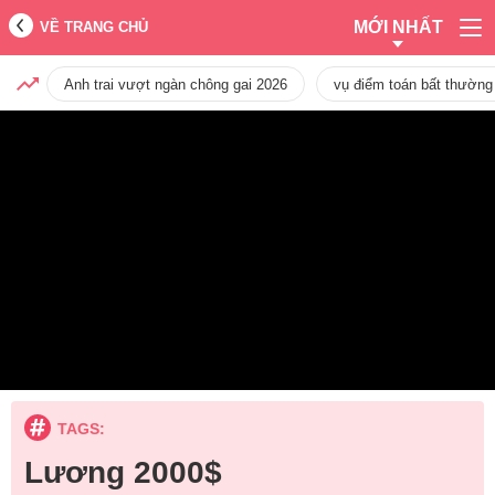
MỚI NHẤT
VỀ TRANG CHỦ
Anh trai vượt ngàn chông gai 2026
vụ điểm toán bất thường
TAGS:
Lương 2000$