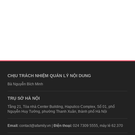
CHỊU TRÁCH NHIỆM QUẢN LÝ NỘI DUNG
Bà Nguyễn Bích Minh
TRỤ SỞ HÀ NỘI
Tầng 21, Tòa nhà Center Building, Hapulico Complex, Số 01, phố
Nguyễn Huy Tưởng, phường Thanh Xuân, thành phố Hà Nội
Email:
contact@afamily.vn |
Điện thoại:
024 7309 5555, máy lẻ 62.370