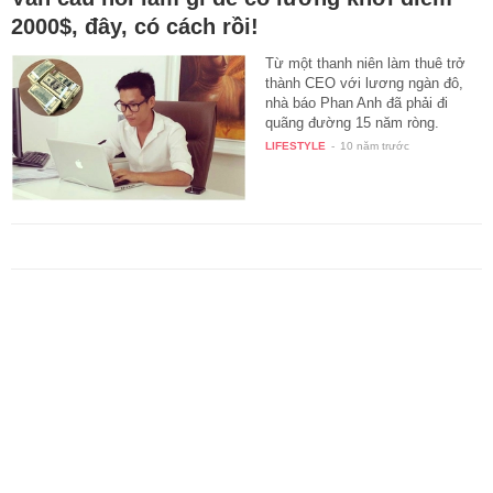
2000$, đây, có cách rồi!
Từ một thanh niên làm thuê trở
thành CEO với lương ngàn đô,
nhà báo Phan Anh đã phải đi
quãng đường 15 năm ròng.
Thay…
LIFESTYLE
-
10 năm trước