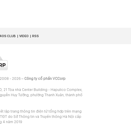
40S CLUB
VIDEO
RSS
 2008 - 2026 –
Công ty cổ phần VCCorp
20, 21 Tòa nhà Center Building - Hapulico Complex,
Nguyễn Huy Tưởng, phường Thanh Xuân, thành phố
iết lập trang thông tin điện tử tổng hợp trên mạng
TĐT do Sở Thông tin và Truyền thông Hà Nội cấp
ng 4 năm 2019