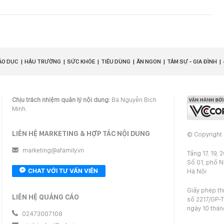
ÁO DỤC
HẬU TRƯỜNG
SỨC KHỎE
TIÊU DÙNG
ĂN NGON
TÂM SỰ - GIA ĐÌNH
Chịu trách nhiệm quản lý nội dung:
Bà Nguyễn Bích
Minh.
LIÊN HỆ MARKETING & HỢP TÁC NỘI DUNG
© Copyright
marketing@afamily.vn
Tầng 17, 19, 
Số 01, phố 
CHAT VỚI TƯ VẤN VIÊN
Hà Nội
Giấy phép th
LIÊN HỆ QUẢNG CÁO
số 2217/GP-T
ngày 10 thá
02473007108