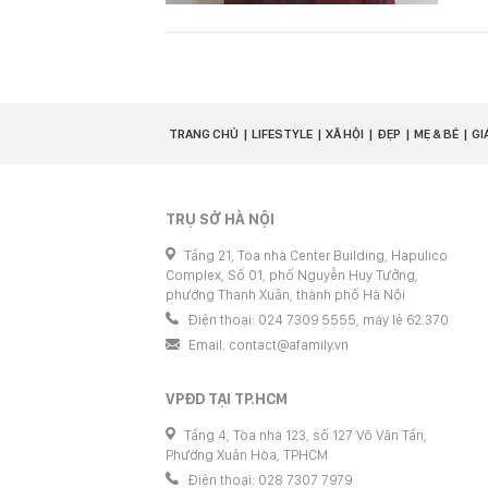
TRANG CHỦ
LIFESTYLE
XÃ HỘI
ĐẸP
MẸ & BÉ
GI
TRỤ SỞ HÀ NỘI
Tầng 21, Tòa nhà Center Building, Hapulico
Complex, Số 01, phố Nguyễn Huy Tưởng,
phường Thanh Xuân, thành phố Hà Nội
Điện thoại: 024 7309 5555, máy lẻ 62.370
Email:
contact@afamily.vn
VPĐD TẠI TP.HCM
Tầng 4, Tòa nhà 123, số 127 Võ Văn Tần,
Phường Xuân Hòa, TPHCM
Điện thoại: 028 7307 7979