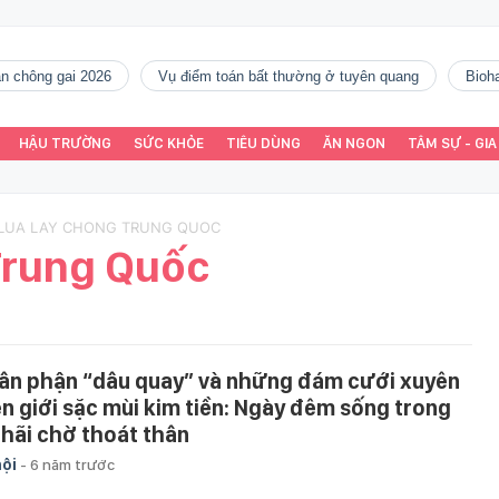
gàn chông gai 2026
vụ điểm toán bất thường ở tuyên quang
Bio
HẬU TRƯỜNG
SỨC KHỎE
TIÊU DÙNG
ĂN NGON
TÂM SỰ - GIA
 LUA LAY CHONG TRUNG QUOC
Trung Quốc
ân phận “dâu quay” và những đám cưới xuyên
ên giới sặc mùi kim tiền: Ngày đêm sống trong
 hãi chờ thoát thân
hội
-
6 năm trước