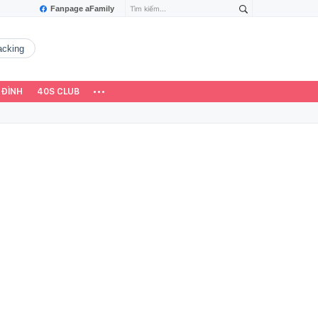
Fanpage aFamily
hacking
 ĐÌNH
40S CLUB