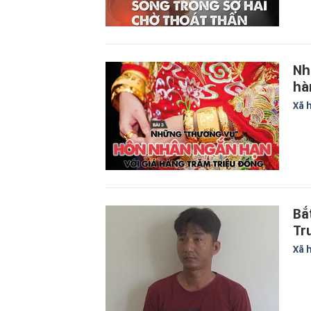
Nh
hà
Xã 
Bắ
Tr
Xã 