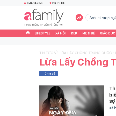
EMAGAZINE
DR. BLUE
Anh trai vượt n
LIFESTYLE
XÃ HỘI
ĐẸP
MẸ & BÉ
GIÁO DỤC
TIN TỨC VỀ LỪA LẤY CHỒNG TRUNG QUỐC -
Lừa Lấy Chồng 
Chia sẻ
Th
bi
sợ
Xã 