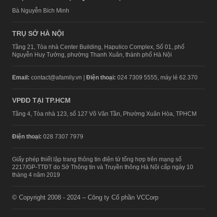
Bà Nguyễn Bích Minh
TRỤ SỞ HÀ NỘI
Tầng 21, Tòa nhà Center Building, Hapulico Complex, Số 01, phố
Nguyễn Huy Tưởng, phường Thanh Xuân, thành phố Hà Nội
Email:
contact@afamily.vn |
Điện thoại:
024 7309 5555, máy lẻ 62.370
VPĐD TẠI TP.HCM
Tầng 4, Tòa nhà 123, số 127 Võ Văn Tần, Phường Xuân Hòa, TPHCM
Điện thoại:
028 7307 7979
Giấy phép thiết lập trang thông tin điện tử tổng hợp trên mạng số
2217/GP-TTĐT do Sở Thông tin và Truyền thông Hà Nội cấp ngày 10
tháng 4 năm 2019
© Copyright 2008 - 2024 – Công ty Cổ phần VCCorp