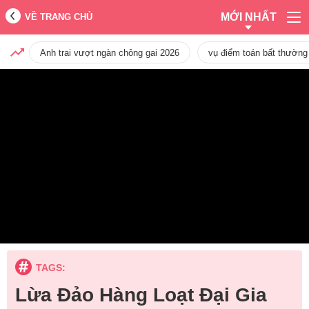
MỚI NHẤT
VỀ TRANG CHỦ
Anh trai vượt ngàn chông gai 2026
vụ điểm toán bất thường
TAGS:
Lừa Đảo Hàng Loạt Đại Gia