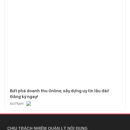
Bứt phá doanh thu Online, xây dựng uy tín lâu dài!
Đăng ký ngay!
bizfly.vn
CHỊU TRÁCH NHIỆM QUẢN LÝ NỘI DUNG