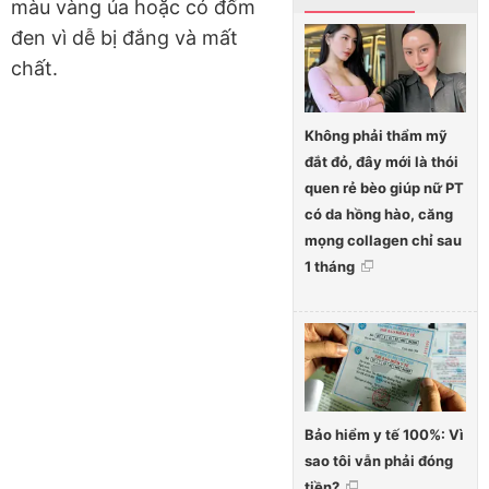
màu vàng úa hoặc có đốm
đen vì dễ bị đắng và mất
chất.
Không phải thẩm mỹ
đắt đỏ, đây mới là thói
quen rẻ bèo giúp nữ PT
có da hồng hào, căng
mọng collagen chỉ sau
1 tháng
Bảo hiểm y tế 100%: Vì
sao tôi vẫn phải đóng
tiền?