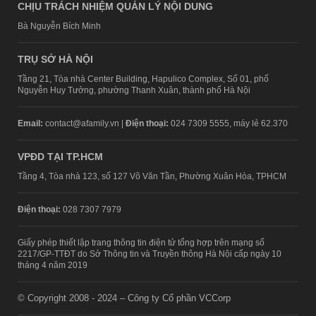
CHỊU TRÁCH NHIỆM QUẢN LÝ NỘI DUNG
Bà Nguyễn Bích Minh
TRỤ SỞ HÀ NỘI
Tầng 21, Tòa nhà Center Building, Hapulico Complex, Số 01, phố
Nguyễn Huy Tưởng, phường Thanh Xuân, thành phố Hà Nội
Email:
contact@afamily.vn |
Điện thoại:
024 7309 5555, máy lẻ 62.370
VPĐD TẠI TP.HCM
Tầng 4, Tòa nhà 123, số 127 Võ Văn Tần, Phường Xuân Hòa, TPHCM
Điện thoại:
028 7307 7979
Giấy phép thiết lập trang thông tin điện tử tổng hợp trên mạng số
2217/GP-TTĐT do Sở Thông tin và Truyền thông Hà Nội cấp ngày 10
tháng 4 năm 2019
© Copyright 2008 - 2024 – Công ty Cổ phần VCCorp