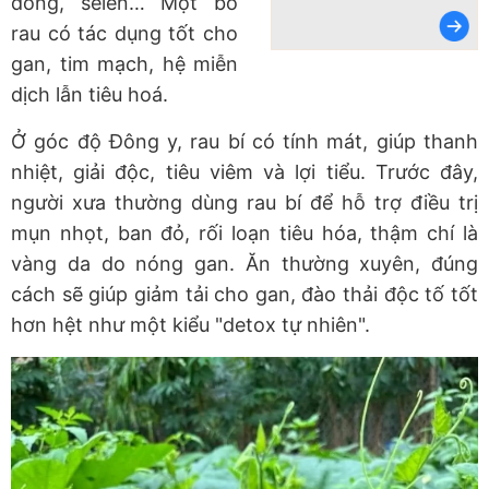
đồng, selen… Một bó
rau có tác dụng tốt cho
gan, tim mạch, hệ miễn
dịch lẫn tiêu hoá.
Ở góc độ Đông y, rau bí có tính mát, giúp thanh
nhiệt, giải độc, tiêu viêm và lợi tiểu. Trước đây,
người xưa thường dùng rau bí để hỗ trợ điều trị
mụn nhọt, ban đỏ, rối loạn tiêu hóa, thậm chí là
vàng da do nóng gan. Ăn thường xuyên, đúng
cách sẽ giúp giảm tải cho gan, đào thải độc tố tốt
hơn hệt như một kiểu "detox tự nhiên".