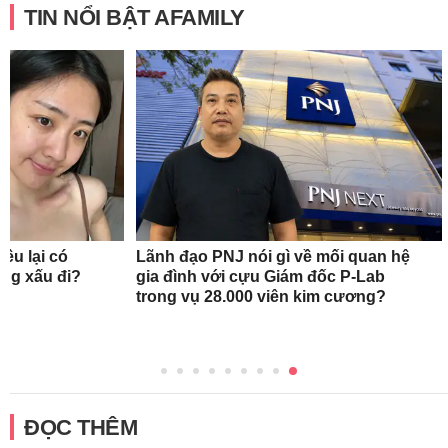
TIN NỔI BẬT AFAMILY
ều lại có
Lãnh đạo PNJ nói gì về mối quan hệ
àng xấu đi?
gia đình với cựu Giám đốc P-Lab
trong vụ 28.000 viên kim cương?
ĐỌC THÊM