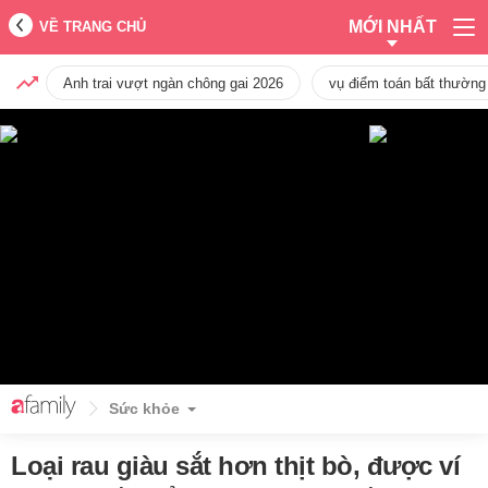
MỚI NHẤT
VỀ TRANG CHỦ
Anh trai vượt ngàn chông gai 2026
vụ điểm toán bất thường
Sức khỏe
Loại rau giàu sắt hơn thịt bò, được ví