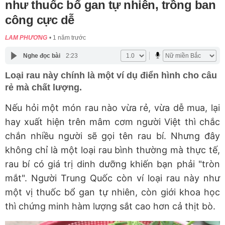
như thuốc bổ gan tự nhiên, trồng ban
công cực dễ
LAM PHƯƠNG
1 năm trước
Nghe đọc bài
2:23
Loại rau này chính là một ví dụ điển hình cho câu
rẻ mà chất lượng.
Nếu hỏi một món rau nào vừa rẻ, vừa dễ mua, lại
hay xuất hiện trên mâm cơm người Việt thì chắc
chắn nhiều người sẽ gọi tên rau bí. Nhưng đây
không chỉ là một loại rau bình thường mà thực tế,
rau bí có giá trị dinh dưỡng khiến bạn phải "tròn
mắt". Người Trung Quốc còn ví loại rau này như
một vị thuốc bổ gan tự nhiên, còn giới khoa học
thì chứng minh hàm lượng sắt cao hơn cả thịt bò.