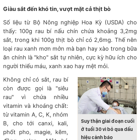
Giàu sắt đến khó tin, vượt mặt cả thịt bò
Số liệu từ Bộ Nông nghiệp Hoa Kỳ (USDA) cho
thấy: 100g rau bí nấu chín chứa khoảng 3,2mg
sắt, trong khi 100g thịt bò chỉ có 2,6mg. Thế nên
loại rau xanh mơn mởn mà bạn hay xào trong bữa
ăn chính là "kho" sắt tự nhiên, cực kỳ hữu ích cho
người thiếu máu, xanh xao hay mệt mỏi.
Không chỉ có sắt, rau bí
còn được gọi là "siêu
rau" vì chứa nhiều
vitamin và khoáng chất:
từ vitamin A, C, K, nhóm
Suy thận giai đoạn cuối
B, cho tới canxi, kali,
ở tuổi 30 vì bỏ qua dấu
phốt pho, magie, kẽm,
hiệu cảnh báo