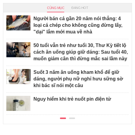
CÙNG MỤC
ĐANG HOT
Người bán cá gần 20 năm nói thẳng: 4
loại cá chép cho không cũng đừng lấy,
"dại" lắm mới mua về nhà
50 tuổi vẫn trẻ như tuổi 30, Thư Kỳ tiết lộ
cách ăn uống giúp giữ dáng: Sau tuổi 40,
muốn giảm cân thì đừng mắc sai lầm này
Suốt 3 năm ăn uống kham khổ để giữ
dáng, người phụ nữ nghỉ hưu sững sờ
khi bác sĩ nói một câu
Nguy hiểm khi trẻ nuốt pin điện tử