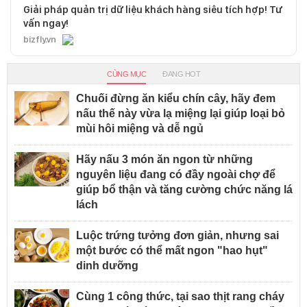
Giải pháp quản trị dữ liệu khách hàng siêu tích hợp! Tư
vấn ngay!
bizfly.vn
CÙNG MỤC
ĐANG HOT
Chuối đừng ăn kiểu chín cây, hãy đem
nấu thế này vừa lạ miệng lại giúp loại bỏ
mùi hôi miệng và dễ ngủ
Hãy nấu 3 món ăn ngon từ những
nguyên liệu đang có đầy ngoài chợ để
giúp bổ thận và tăng cường chức năng lá
lách
Luộc trứng tưởng đơn giản, nhưng sai
một bước có thể mất ngon "hao hụt"
dinh dưỡng
Cùng 1 công thức, tại sao thịt rang cháy