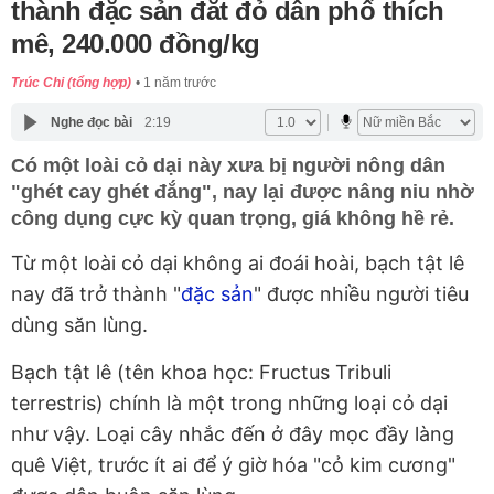
thành đặc sản đắt đỏ dân phố thích
mê, 240.000 đồng/kg
Trúc Chi (tổng hợp)
1 năm trước
Nghe đọc bài
2:19
Có một loài cỏ dại này xưa bị người nông dân
"ghét cay ghét đắng", nay lại được nâng niu nhờ
công dụng cực kỳ quan trọng, giá không hề rẻ.
Từ một loài cỏ dại không ai đoái hoài, bạch tật lê
nay đã trở thành "
đặc sản
" được nhiều người tiêu
dùng săn lùng.
Bạch tật lê (tên khoa học: Fructus Tribuli
terrestris) chính là một trong những loại cỏ dại
như vậy. Loại cây nhắc đến ở đây mọc đầy làng
quê Việt, trước ít ai để ý giờ hóa "cỏ kim cương"