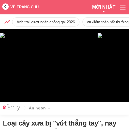
MỚI NHẤT
VỀ TRANG CHỦ
Anh trai vượt ngàn chông gai 2026
vụ điểm toán bất thường
Ăn ngon
Loại cây xưa bị "vứt thẳng tay", nay