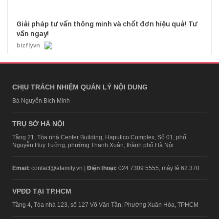
Giải pháp tư vấn thông minh và chốt đơn hiệu quả! Tư
vấn ngay!
bizfly.vn
CHỊU TRÁCH NHIỆM QUẢN LÝ NỘI DUNG
Bà Nguyễn Bích Minh
TRỤ SỞ HÀ NỘI
Tầng 21, Tòa nhà Center Building, Hapulico Complex, Số 01, phố
Nguyễn Huy Tưởng, phường Thanh Xuân, thành phố Hà Nội
Email:
contact@afamily.vn |
Điện thoại:
024 7309 5555, máy lẻ 62.370
VPĐD TẠI TP.HCM
Tầng 4, Tòa nhà 123, số 127 Võ Văn Tần, Phường Xuân Hòa, TPHCM