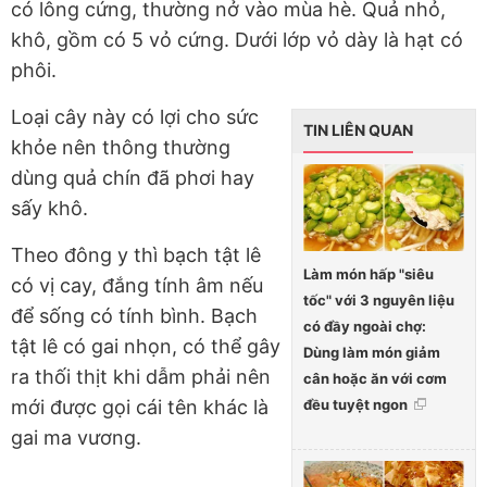
có lông cứng, thường nở vào mùa hè. Quả nhỏ,
khô, gồm có 5 vỏ cứng. Dưới lớp vỏ dày là hạt có
phôi.
Loại cây này có lợi cho sức
TIN LIÊN QUAN
khỏe nên thông thường
dùng quả chín đã phơi hay
sấy khô.
Theo đông y thì bạch tật lê
Làm món hấp "siêu
có vị cay, đắng tính âm nếu
tốc" với 3 nguyên liệu
để sống có tính bình. Bạch
có đầy ngoài chợ:
tật lê có gai nhọn, có thể gây
Dùng làm món giảm
ra thối thịt khi dẫm phải nên
cân hoặc ăn với cơm
mới được gọi cái tên khác là
đều tuyệt ngon
gai ma vương.