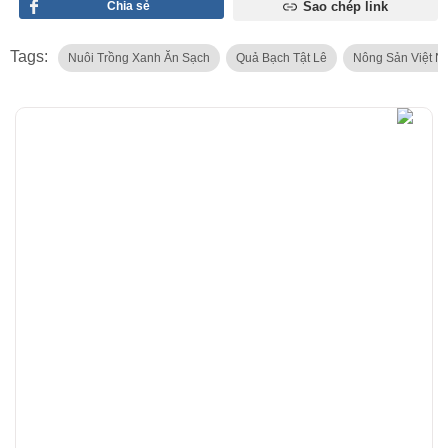
Chia sẻ
Sao chép link
Tags:
Nuôi Trồng Xanh Ăn Sạch
Quả Bạch Tật Lê
Nông Sản Việt 