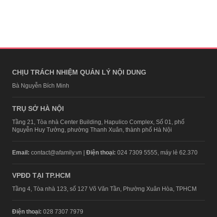
CHỊU TRÁCH NHIỆM QUẢN LÝ NỘI DUNG
Bà Nguyễn Bích Minh
TRỤ SỞ HÀ NỘI
Tầng 21, Tòa nhà Center Building, Hapulico Complex, Số 01, phố
Nguyễn Huy Tưởng, phường Thanh Xuân, thành phố Hà Nội
Email:
contact@afamily.vn |
Điện thoại:
024 7309 5555, máy lẻ 62.370
VPĐD TẠI TP.HCM
Tầng 4, Tòa nhà 123, số 127 Võ Văn Tần, Phường Xuân Hòa, TPHCM
Điện thoại:
028 7307 7979