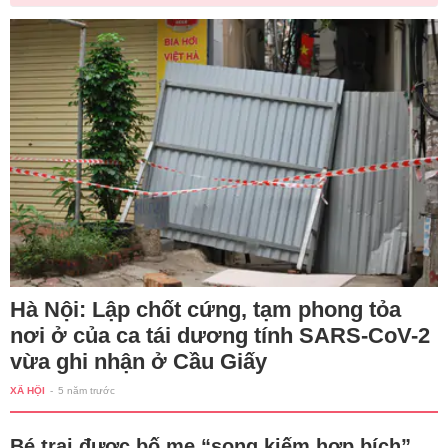
Hà Nội: Lập chốt cứng, tạm phong tỏa
nơi ở của ca tái dương tính SARS-CoV-2
vừa ghi nhận ở Cầu Giấy
XÃ HỘI
-
5 năm trước
Bé trai được bố mẹ “song kiếm hợp bích”