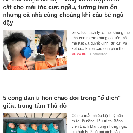
cắt cho mái tóc cực ngầu, tưởng tạm ổn
nhưng cả nhà cùng choáng khi cậu bé ngủ
dậy
Giữa lúc cách ly xã hội không thể
cho con ra cửa hàng cắt tóc, bố
mẹ Két đã quyết định “tự xử” và
kết quả khiến các con phải thốt…
MẸ VÀ BÉ
-
6 năm trước
5 công dân tí hon chào đời trong "ổ dịch"
giữa trung tâm Thủ đô
Có mẹ mắc nhiều bệnh lý nền
mức độ nặng điều trị tại Bệnh
viện Bạch Mai trong những ngày
bị cách ly, 2 bé gái xinh xắn