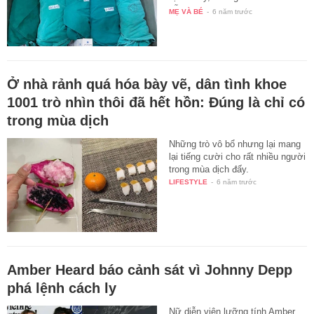
vẫn…
MẸ VÀ BÉ
-
6 năm trước
Ở nhà rảnh quá hóa bày vẽ, dân tình khoe
1001 trò nhìn thôi đã hết hồn: Đúng là chỉ có
trong mùa dịch
Những trò vô bổ nhưng lại mang
lại tiếng cười cho rất nhiều người
trong mùa dịch đấy.
LIFESTYLE
-
6 năm trước
Amber Heard báo cảnh sát vì Johnny Depp
phá lệnh cách ly
Nữ diễn viên lưỡng tính Amber