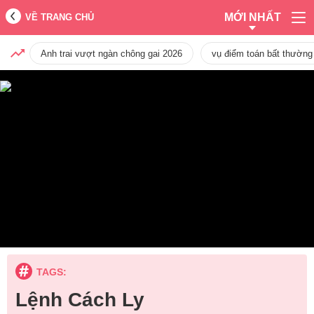
MỚI NHẤT
VỀ TRANG CHỦ
Anh trai vượt ngàn chông gai 2026
vụ điểm toán bất thường
TAGS:
Lệnh Cách Ly