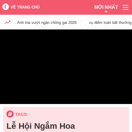
MỚI NHẤT
VỀ TRANG CHỦ
Anh trai vượt ngàn chông gai 2026
vụ điểm toán bất thường
TAGS:
Lễ Hội Ngắm Hoa