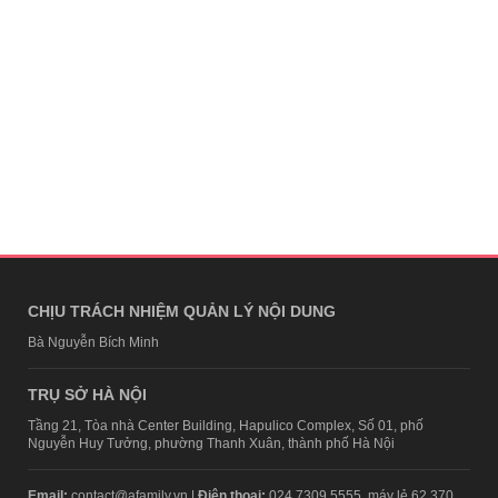
CHỊU TRÁCH NHIỆM QUẢN LÝ NỘI DUNG
Bà Nguyễn Bích Minh
TRỤ SỞ HÀ NỘI
Tầng 21, Tòa nhà Center Building, Hapulico Complex, Số 01, phố
Nguyễn Huy Tưởng, phường Thanh Xuân, thành phố Hà Nội
Email:
contact@afamily.vn |
Điện thoại:
024 7309 5555, máy lẻ 62.370