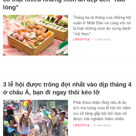
lòng"
Tháng ba là tháng của những hội
xuân ở Nhật Bản và cùng với nó
là loạt những món ăn xứng danh
"mỹ thực".
LIFESTYLE
-
7 năm trước
3 lễ hội được trông đợi nhất vào dịp tháng 4
ở châu Á, bạn đi ngay thôi kẻo lỡ
Phải thừa nhận rằng nếu đi du
lịch mà trúng mùa lễ hội thì niềm
vui sẽ tăng gấp bội bởi bạn sẽ
được trải nghiệm thêm nhiều
nét…
LIFESTYLE
-
8 năm trước