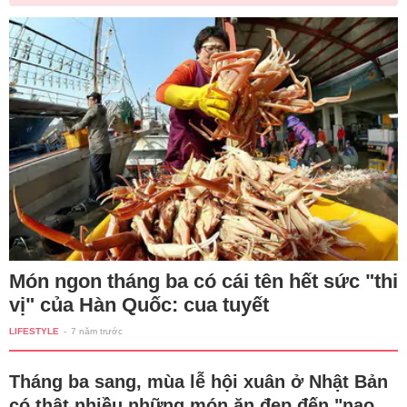
Món ngon tháng ba có cái tên hết sức "thi
vị" của Hàn Quốc: cua tuyết
LIFESTYLE
-
7 năm trước
Tháng ba sang, mùa lễ hội xuân ở Nhật Bản
có thật nhiều những món ăn đẹp đến "nao